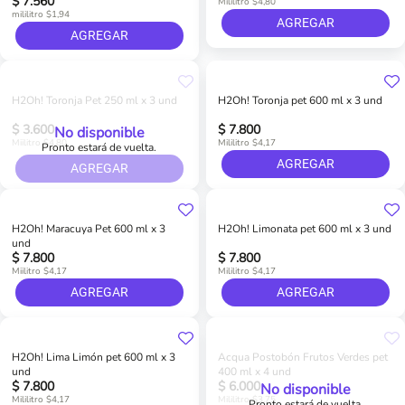
$ 7.560
Mililitro $4,80
mililitro $1,94
AGREGAR
AGREGAR
H2Oh! Toronja Pet 250 ml x 3 und
H2Oh! Toronja pet 600 ml x 3 und
$ 3.600
$ 7.800
No disponible
Miilitro $4,80
Mililitro $4,17
Pronto estará de vuelta.
AGREGAR
AGREGAR
H2Oh! Maracuya Pet 600 ml x 3
H2Oh! Limonata pet 600 ml x 3 und
und
$ 7.800
$ 7.800
Miilitro $4,17
Mililitro $4,17
AGREGAR
AGREGAR
H2Oh! Lima Limón pet 600 ml x 3
Acqua Postobón Frutos Verdes pet
und
400 ml x 4 und
$ 7.800
$ 6.000
No disponible
Mililitro $4,17
Mililitro $3,75
Pronto estará de vuelta.