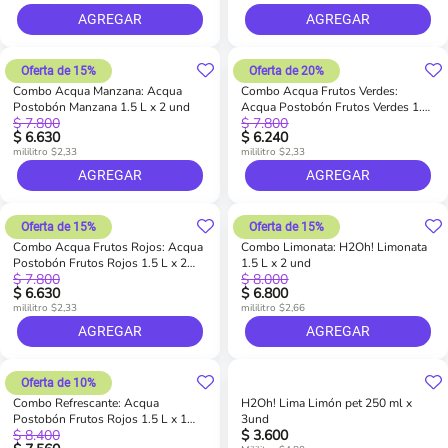
AGREGAR
AGREGAR
Oferta de 15%
Oferta de 20%
Combo Acqua Manzana: Acqua
Combo Acqua Frutos Verdes:
Postobón Manzana 1.5 L x 2 und
Acqua Postobón Frutos Verdes 1.5
$ 7.800
$ 7.800
L x 2 und
$ 6.630
$ 6.240
mililitro $2,33
mililitro $2,33
AGREGAR
AGREGAR
Oferta de 15%
Oferta de 15%
Combo Acqua Frutos Rojos: Acqua
Combo Limonata: H2Oh! Limonata
Postobón Frutos Rojos 1.5 L x 2
1.5 L x 2 und
$ 7.800
$ 8.000
und
$ 6.630
$ 6.800
mililitro $2,33
mililitro $2,66
AGREGAR
AGREGAR
Oferta de 10%
Combo Refrescante: Acqua
H2Oh! Lima Limón pet 250 ml x
Postobón Frutos Rojos 1.5 L x 1
3und
$ 8.400
$ 3.600
und + Soda Bretaña 1.5 L x1 und