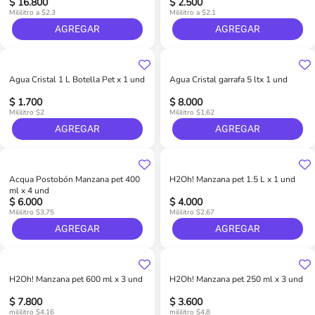
$ 16.800
$ 2.500
Mililitro a $2.3
Mililitro a $2.1
AGREGAR
AGREGAR
Agua Cristal 1 L Botella Pet x 1 und
Agua Cristal garrafa 5 ltx 1 und
$ 1.700
$ 8.000
Mililitro $2
Mililitro $1,62
AGREGAR
AGREGAR
Acqua Postobón Manzana pet 400
H2Oh! Manzana pet 1.5 L x 1 und
ml x 4 und
$ 6.000
$ 4.000
Mililitro $3,75
Mililitro $2,67
AGREGAR
AGREGAR
H2Oh! Manzana pet 600 ml x 3 und
H2Oh! Manzana pet 250 ml x 3 und
$ 7.800
$ 3.600
mililitro $4,16
mililitro $4,8