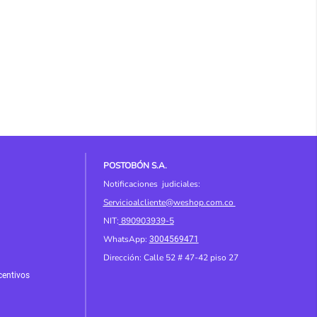
POSTOBÓN S.A.
Notificaciones judiciales:
Servicioalcliente@weshop.com.co
NIT:
890903939-5
WhatsApp:
3004569471
Dirección: Calle 52 # 4
7-42 piso 27
centivos