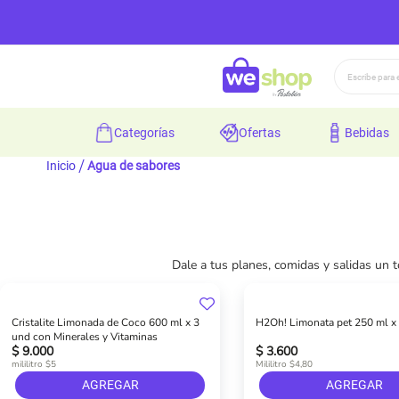
Buscar
categorías
ofertas
bebidas
Inicio
Agua de sabores
Dale a tus planes, comidas y salidas un 
Cristalite Limonada de Coco 600 ml x 3
H2Oh! Limonata pet 250 ml x
und con Minerales y Vitaminas
$ 9.000
$ 3.600
mililitro $5
Mililitro $4,80
AGREGAR
AGREGAR