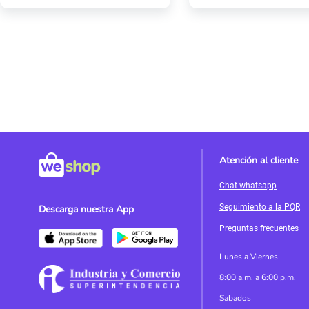
Atención al cliente
Chat whatsapp
Seguimiento a la PQR
Descarga nuestra App
Preguntas frecuentes
Lunes a Viernes
8:00 a.m. a 6:00 p.m.
Sabados