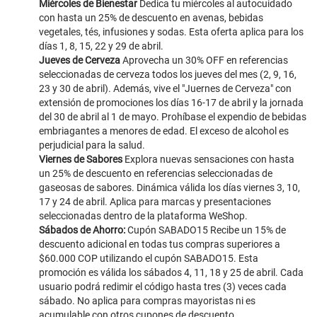
Miércoles de Bienestar
Dedica tu miércoles al autocuidado
con hasta un 25% de descuento en avenas, bebidas
vegetales, tés, infusiones y sodas. Esta oferta aplica para los
días 1, 8, 15, 22 y 29 de abril.
Jueves de Cerveza
Aprovecha un 30% OFF en referencias
seleccionadas de cerveza todos los jueves del mes (2, 9, 16,
23 y 30 de abril). Además, vive el "Juernes de Cerveza" con
extensión de promociones los días 16-17 de abril y la jornada
del 30 de abril al 1 de mayo. Prohíbase el expendio de bebidas
embriagantes a menores de edad. El exceso de alcohol es
perjudicial para la salud.
Viernes de Sabores
Explora nuevas sensaciones con hasta
un 25% de descuento en referencias seleccionadas de
gaseosas de sabores. Dinámica válida los días viernes 3, 10,
17 y 24 de abril. Aplica para marcas y presentaciones
seleccionadas dentro de la plataforma WeShop.
Sábados de Ahorro:
Cupón SABADO15 Recibe un 15% de
descuento adicional en todas tus compras superiores a
$60.000 COP utilizando el cupón SABADO15. Esta
promoción es válida los sábados 4, 11, 18 y 25 de abril. Cada
usuario podrá redimir el código hasta tres (3) veces cada
sábado. No aplica para compras mayoristas ni es
acumulable con otros cupones de descuento.