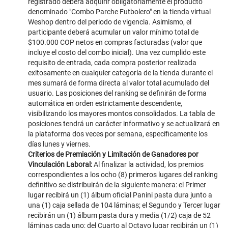
registrado deberá adquirir obligatoriamente el producto
denominado "Combo Parche Futbolero" en la tienda virtual
Weshop dentro del periodo de vigencia. Asimismo, el
participante deberá acumular un valor mínimo total de
$100.000 COP netos en compras facturadas (valor que
incluye el costo del combo inicial). Una vez cumplido este
requisito de entrada, cada compra posterior realizada
exitosamente en cualquier categoría de la tienda durante el
mes sumará de forma directa al valor total acumulado del
usuario. Las posiciones del ranking se definirán de forma
automática en orden estrictamente descendente,
visibilizando los mayores montos consolidados. La tabla de
posiciones tendrá un carácter informativo y se actualizará en
la plataforma dos veces por semana, específicamente los
días lunes y viernes.
Criterios de Premiación y Limitación de Ganadores por
Vinculación Laboral:
Al finalizar la actividad, los premios
correspondientes a los ocho (8) primeros lugares del ranking
definitivo se distribuirán de la siguiente manera: el Primer
lugar recibirá un (1) álbum oficial Panini pasta dura junto a
una (1) caja sellada de 104 láminas; el Segundo y Tercer lugar
recibirán un (1) álbum pasta dura y media (1/2) caja de 52
láminas cada uno; del Cuarto al Octavo lugar recibirán un (1)