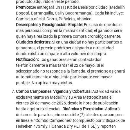
producto adquirido en este periodo.
Premios:
Se entregará un (1) Kit de Beele por ciudad (Medellín,
Bogotá, Barranquilla, Cali y Bucaramanga). Cada kit incluye:
Camiseta oficial, Gorra, Pañoleta, Abanico.
Desempates y Reasignación: Empate:
En caso de que dos o
más personas compren la misma cantidad, el ganador será
quien haya realizado la primera compra cronológicamente.
Ciudades desiertas:
Si en una ciudad no hay participantes o
ganadores, el premio podrá ser asignado a otra ciudad
donde exista un empate o alto volumen de compra.
Notificación:
Los ganadores serán contactados
telefónicamente a más tardar el 22 de mayo. Si el
seleccionado no responde a la llamada, el premio se asignará
automáticamente al siguiente participante con mayor
puntaje. No aplican mayoristas.
Combo Campeones: Vigencia y Cobertura:
Actividad válida
exclusivamente en Medellín y su Área Metropolitana el
viernes 29 de mayo de 2026, desde la hora de publicación
hasta agotar existencias.
Dinámica y Premiación:
Aplicará
únicamente para los primeros siete (7) clientes que compren
en línea el "Combo Campeones" (compuesto por 2 Sixpack de
Heineken 473ml y 1 Canada Dry PET de 1.5L) y reporten