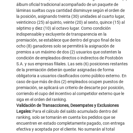
álbum oficial tradicional acompañado de un paquete de
láminas sueltas cuya cantidad disminuye según el orden de
la posición, asignando treinta (30) unidades al cuarto lugar,
veinticinco (25) al quinto, veinte (20) al sexto, quince (15) al
séptimo y diez (10) al octavo lugar. Como condición
indispensable y excluyente de transparencia en la
premiación, se establece que dentro del grupo final de los
ocho (8) ganadores solo se permitirá la asignación de
premios a un máximo de dos (2) usuarios que ostenten la
condición de empleados directos o indirectos de Postobón
S.A. y sus empresas filiales. Las seis (6) posiciones restantes
de la premiación deberán quedar asignadas de forma
obligatoria a usuarios clasificados como público externo. En
caso de que más de dos (2) empleados ocupen puestos de
premiación, se aplicará un criterio de descarte por posición,
corriendo el cupo del incentivo al competidor externo que le
siga en el orden del ranking.
Validación de Transacciones, Desempates y Exclusiones
Legales:
Para el cálculo del saldo acumulado dentro del
ranking, solo se tomarán en cuenta los pedidos que se
encuentren en estado completamente pagado, con entrega
efectiva y aceptada por el cliente. No sumarán al total