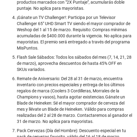
productos marcados con "2X Puntaje", acumularás doble
puntaje. No aplica para mayoristas.
¡Gánate un TV Challenger!: Participa por un Televisor
Challenger 65" UHD Smart TV siendo el mayor comprador de
Weshop del 1 al 15 de marzo. Requisito: Compras mínimas
acumuladas de $400.000 durante la vigencia. No aplica para
mayoristas. El premio será entregado a través del programa
MisPuntos.
Flash Sale Sábados: Todos los sábados del mes (7, 14, 21, 28
de marzo), aprovecha descuentos de hasta 45% OFF en
SKUs variados.
Remate de Aniversario: Del 28 al 31 de marzo, encuentra
inventario con precios especiales y entrega de los últimos
regalos de marca (Coolers 3 Cordilleras, Morrales de la
Champions y vasos), hasta agotar existencias.Gánate un
Blade de Heineken: Sé el mayor comprador de cerveza del
mes y llévate un Blade de Heineken. Válido para compras
realizadas del 2 al 28 de marzo. Contactaremos al ganador el
31 de marzo. No aplica para mayoristas.
Pack Cervezas (Día del Hombre): Descuento especial en tu
pack de cervezas favorito, válido del 16 al 18 de marzo.