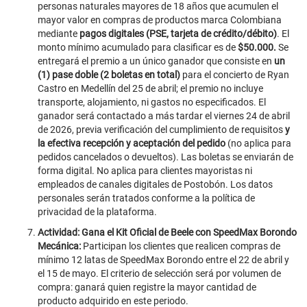
personas naturales mayores de 18 años que acumulen el
mayor valor en compras de productos marca Colombiana
mediante
pagos digitales (PSE, tarjeta de crédito/débito)
. El
monto mínimo acumulado para clasificar es de
$50.000.
Se
entregará el premio a un único ganador que consiste en
un
(1) pase doble (2 boletas en total)
para el concierto de Ryan
Castro en Medellín del 25 de abril; el premio no incluye
transporte, alojamiento, ni gastos no especificados. El
ganador será contactado a más tardar el viernes 24 de abril
de 2026, previa verificación del cumplimiento de requisitos
y
la efectiva recepción y aceptación del pedido
(no aplica para
pedidos cancelados o devueltos). Las boletas se enviarán de
forma digital. No aplica para clientes mayoristas ni
empleados de canales digitales de Postobón. Los datos
personales serán tratados conforme a la política de
privacidad de la plataforma.
Actividad: Gana el Kit Oficial de Beele con SpeedMax Borondo
Mecánica:
Participan los clientes que realicen compras de
mínimo 12 latas de SpeedMax Borondo entre el 22 de abril y
el 15 de mayo. El criterio de selección será por volumen de
compra: ganará quien registre la mayor cantidad de
producto adquirido en este periodo.