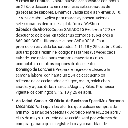
Viernes de Sabores
Explora nuevas sensaciones con hasta
un 25% de descuento en referencias seleccionadas de
gaseosas de sabores. Dinámica válida los días viernes 3, 10,
17 y 24 de abril. Aplica para marcas y presentaciones
seleccionadas dentro de la plataforma WeShop.
Sábados de Ahorro:
Cupón SABADO15 Recibe un 15% de
descuento adicional en todas tus compras superiores a
$60.000 COP utilizando el cupón SABADO15. Esta
promoción es válida los sábados 4, 11, 18 y 25 de abril. Cada
usuario podrá redimir el código hasta tres (3) veces cada
sábado. No aplica para compras mayoristas ni es
acumulable con otros cupones de descuento.
Domingo de Lonchera
Prepara el regreso a clases o la
semana laboral con hasta un 25% de descuento en
referencias seleccionadas de jugos, malta, salchichas,
snacks y aguas de las marcas Alegría y Bilac. Promoción
vigente los domingos 5, 12, 19 y 26 de abril.
Actividad: Gana el Kit Oficial de Beele con SpeedMax Borondo
Mecánica:
Participan los clientes que realicen compras de
mínimo 12 latas de SpeedMax Borondo entre el 22 de abril y
el 15 de mayo. El criterio de selección será por volumen de
compra: ganará quien registre la mayor cantidad de