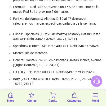
Fórmula 1 - Red Bull: Aprovecha un 15% de descuento en la
marca Red Bull el próximo 5 de marzo.
Festival de Marcas & Aliados: Del 9 al 27 de marzo
celebraremos marcas específicas cada día de la semana:
Lunes: Especiales (16 y 23 de marzo) Tostao y Hatsu: Hasta
40% OFF. Refs: 34529, 32528, 34771, 32811.
Speedmax (Lunes 16): Hasta 40% OFF. Refs: 34679, 23626.
Martes: Día de Mercado
General: Hasta 25% OFF en alimentos, salsas, leches, avenas
y jugos (Marzo 3, 10, 17, 24, 31).
Hit (10 y 17): Hasta 50% OFF. Refs: 33497, 27938, 23230.
Bary (24): Hasta 40% OFF. Refs: 18265, 21788, 26324,
18212, 26112.
Miércoles: Día de Bienestar
General: Hasta 25% OFF en avenas, bebidas vegetales, tés,
Inicio
Ofertas
Carrito
Categorías
Menú
infusiones y sodas (Marzo 4, 11, 18, 25).