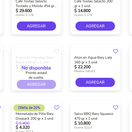
Café Tostao Selecto
Café Tostao Selecto 200
Tostado y Molido 454 gr x
gr x 1 und
$ 29.600
$ 14.800
1 und
Gramo $ 176
Gramo $ 176
AGREGAR
AGREGAR
Avena en Hojuelas Bary
Atún en Agua Bary Lata
Bolsa 250 gr x 1 und
160 gr x 3 und
$ 2.500
$ 22.200
No disponible
Mililitro $45,63
Mililitro $45,63
Pronto estará
de vuelta.
AGREGAR
AGREGAR
Oferta de 20%
Mermelada de Piña Bary
Salsa BBQ Bary Squeeze
Doypack 200 gr x 1 und
470 gr x 1 und
$ 5.400
$ 10.800
$ 4.320
Gramo $22,4
Gramo $22,4