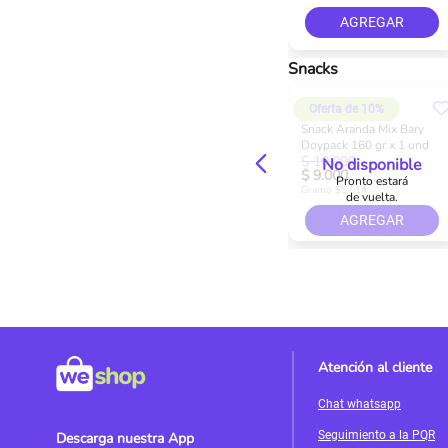
AGREGAR
Snacks
Oferta de 10%
Snack Aranda Mix Bary
Doypack 160 gr x 1 und
$ 10.000
No disponible
$ 9.000
Pronto estará
Gramo $57,14
de vuelta.
AGREGAR
Atención al cliente
Chat whatsapp
Seguimiento a la PQR
Descarga nuestra App