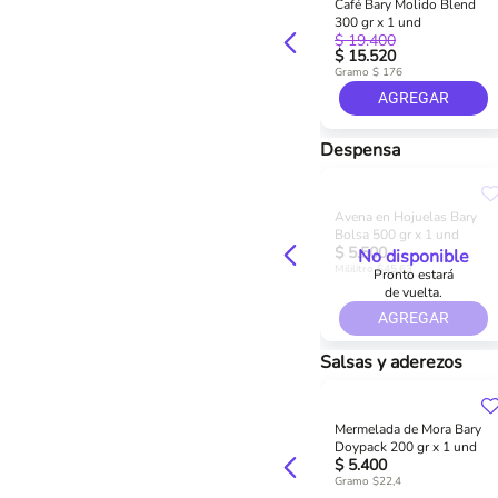
Café Bary Molido Blend
300 gr x 1 und
$ 19.400
$ 15.520
Gramo $ 176
AGREGAR
Despensa
Avena en Hojuelas Bary
Bolsa 500 gr x 1 und
$ 5.500
No disponible
Mililitro $45,63
Pronto estará
de vuelta.
AGREGAR
Salsas y aderezos
Mermelada de Mora Bary
Doypack 200 gr x 1 und
$ 5.400
Gramo $22,4