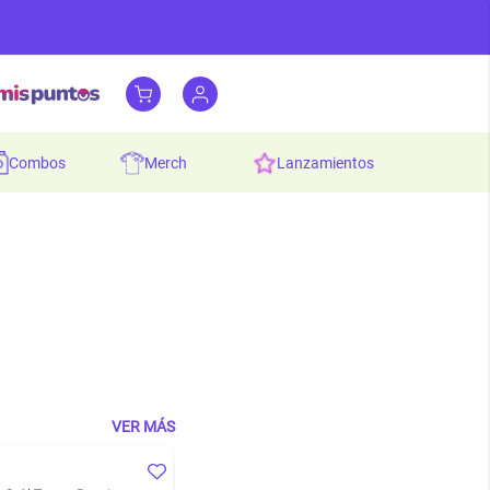
combos
merch
lanzamientos
VER MÁS
Oferta de 15%