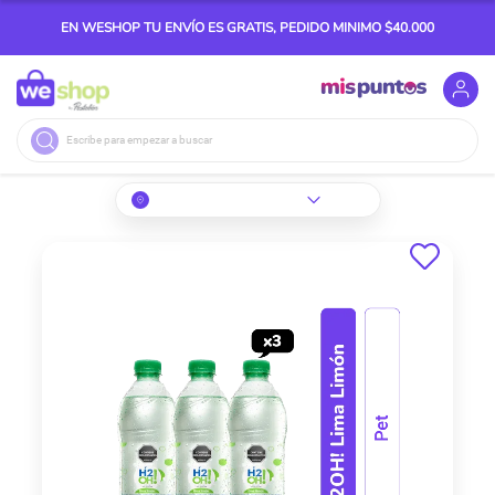
EN WESHOP TU ENVÍO ES GRATIS, PEDIDO MINIMO $40.000
Buscar
Skip
to
the
end
of
the
images
gallery