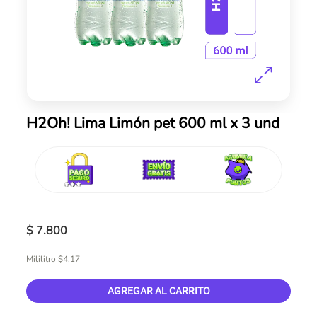
Skip
H2Oh! Lima Limón pet 600 ml x 3 und
to
the
beginning
of
the
images
gallery
$ 7.800
Mililitro $4,17
AGREGAR AL CARRITO