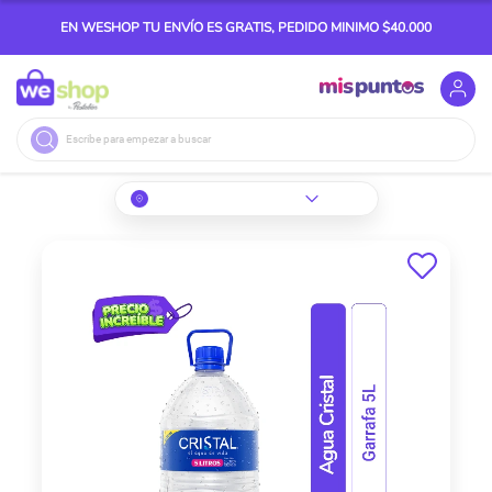
EN WESHOP TU ENVÍO ES GRATIS, PEDIDO MINIMO $40.000
Buscar
Skip
to
the
end
of
the
images
gallery