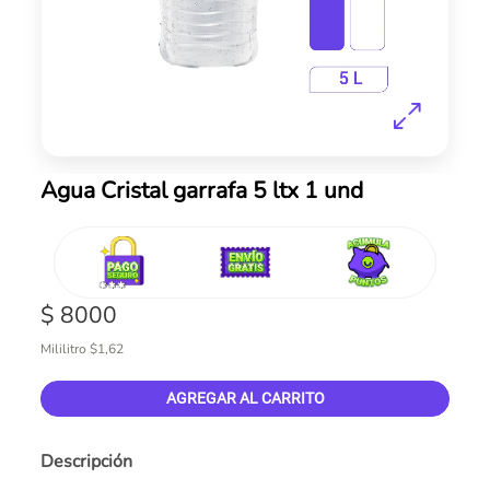
Skip
Agua Cristal garrafa 5 ltx 1 und
to
the
beginning
of
the
$ 8000
images
gallery
Mililitro $1,62
AGREGAR AL CARRITO
Descripción