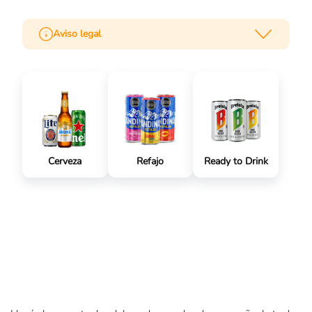
Aviso legal
El exceso de alcohol es perjudicial para la salud. Ley 30 de
1986. “PROHÍBASE EL EXPENDIO DE BEBIDAS
EMBRIAGANTES A MENORES DE EDAD. LEY 124 DE 1994.”
Cerveza
Refajo
Ready to Drink