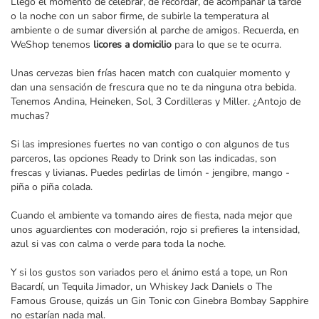
Llegó el momento de celebrar, de recordar, de acompañar la tarde
o la noche con un sabor firme, de subirle la temperatura al
ambiente o de sumar diversión al parche de amigos. Recuerda, en
WeShop tenemos
licores a domicilio
para lo que se te ocurra.
Unas cervezas bien frías hacen match con cualquier momento y
dan una sensación de frescura que no te da ninguna otra bebida.
Tenemos Andina, Heineken, Sol, 3 Cordilleras y Miller. ¿Antojo de
muchas?
Si las impresiones fuertes no van contigo o con algunos de tus
parceros, las opciones Ready to Drink son las indicadas, son
frescas y livianas. Puedes pedirlas de limón - jengibre, mango -
piña o piña colada.
Cuando el ambiente va tomando aires de fiesta, nada mejor que
unos aguardientes con moderación, rojo si prefieres la intensidad,
azul si vas con calma o verde para toda la noche.
Y si los gustos son variados pero el ánimo está a tope, un Ron
Bacardí, un Tequila Jimador, un Whiskey Jack Daniels o The
Famous Grouse, quizás un Gin Tonic con Ginebra Bombay Sapphire
no estarían nada mal.