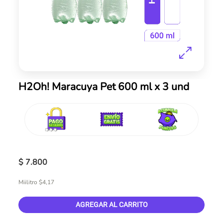
Skip
H2Oh! Maracuya Pet 600 ml x 3 und
to
the
beginning
of
the
images
gallery
$ 7.800
Miilitro $4,17
AGREGAR AL CARRITO