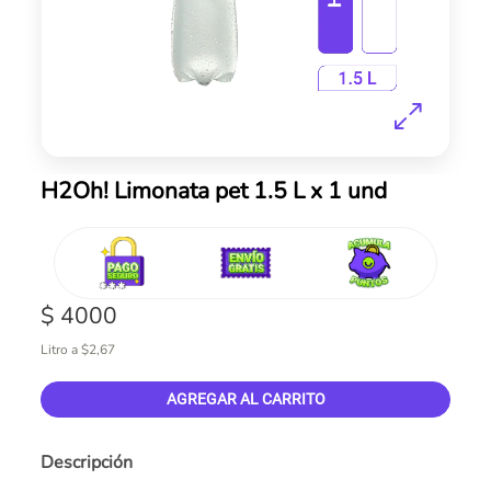
Skip
H2Oh! Limonata pet 1.5 L x 1 und
to
the
beginning
of
the
$ 4000
images
gallery
Litro a $2,67
AGREGAR AL CARRITO
Descripción