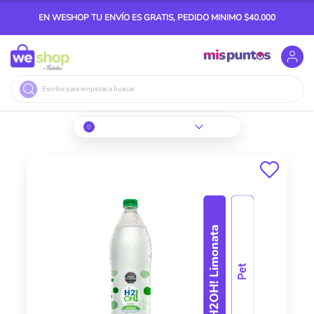
EN WESHOP TU ENVÍO ES GRATIS, PEDIDO MINIMO $40.000
Buscar
Skip
to
the
end
of
the
images
gallery