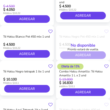
und
$ 4.500
$ 4.500
$ 4.050
Mililitro $10,22
Mililitro $10,22
AGREGAR
AGREGAR
Té Hatsu Blanco Pet 450 mlx 1 und
Té Hatsu Negro Pet 450 mlx 1 und
$ 4.500
$ 4.500
No disponible
Mililitro $10,22
Mililitro $10,22
Pronto estará de vuelta.
AGREGAR
AGREGAR
Oferta de 15%
Té Hatsu Negro tetrapak 1 ltx 1 und
Combo Hatsu Amarillo: Té Hatsu
Amarillo 1 L x 2 und
$ 10.100
$ 19.800
$ 16.830
Mililitro $10,1
mililitro $10,1
AGREGAR
AGREGAR
Té Hatsu Azul Tetrapak 1lt x 1und
Té Hatsu Rosado Vidrio 400 ml