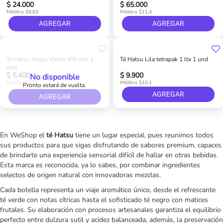
$ 24.000
$ 65.000
Mililitro $6,83
Mililitro $11,4
AGREGAR
AGREGAR
Té Hatsu Negro Vidrio 400 mlx 1
Té Hatsu Lila tetrapak 1 ltx 1 und
und
$ 5.400
$ 9.900
No disponible
Mililitro $11,5
Mililitro $10,1
Pronto estará de vuelta.
AGREGAR
AGREGAR
En WeShop el
té Hatsu
tiene un lugar especial, pues reunimos todos
sus productos para que sigas disfrutando de sabores premium, capaces
de brindarte una experiencia sensorial difícil de hallar en otras bebidas.
Esta marca es reconocida, ya lo sabes, por combinar ingredientes
selectos de origen natural con innovadoras mezclas.
Cada botella representa un viaje aromático único, desde el refrescante
té verde con notas cítricas hasta el sofisticado té negro con matices
frutales. Su elaboración con procesos artesanales garantiza el equilibrio
perfecto entre dulzura sutil y acidez balanceada, además, la preservación