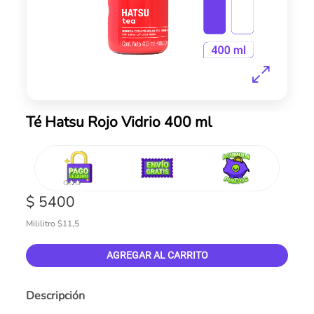
Skip
Té Hatsu Rojo Vidrio 400 ml
to
the
beginning
of
the
$ 5400
images
gallery
Mililitro $11,5
AGREGAR AL CARRITO
Descripción