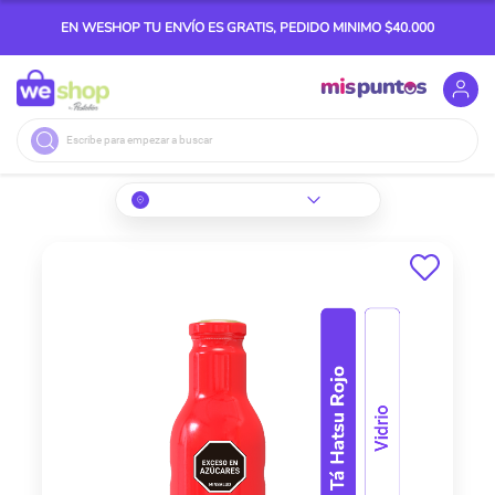
EN WESHOP TU ENVÍO ES GRATIS, PEDIDO MINIMO $40.000
Buscar
Skip
to
the
end
of
the
images
gallery