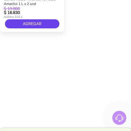
Amarillo 1 L x 2 und
$ 19.800
$ 16.830
mililitro $10,1
AGREGAR