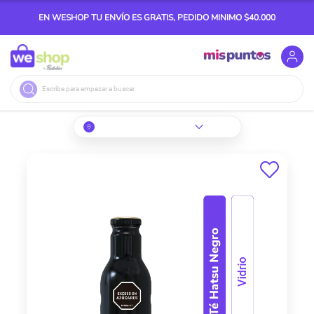
EN WESHOP TU ENVÍO ES GRATIS, PEDIDO MINIMO $40.000
Buscar
Skip
to
the
end
of
the
images
gallery