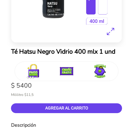
Skip
Té Hatsu Negro Vidrio 400 mlx 1 und
to
the
beginning
of
the
$ 5400
images
gallery
Mililitro $11,5
AGREGAR AL CARRITO
Descripción