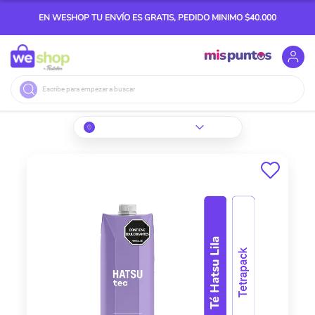
EN WESHOP TU ENVÍO ES GRATIS, PEDIDO MINIMO $40.000
Buscar
Skip
to
the
end
of
the
images
gallery