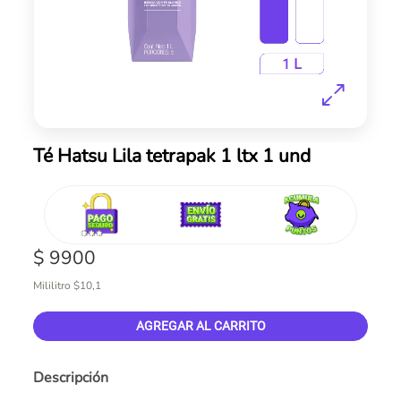
Skip
Té Hatsu Lila tetrapak 1 ltx 1 und
to
the
beginning
of
the
$ 9900
images
gallery
Mililitro $10,1
AGREGAR AL CARRITO
Descripción