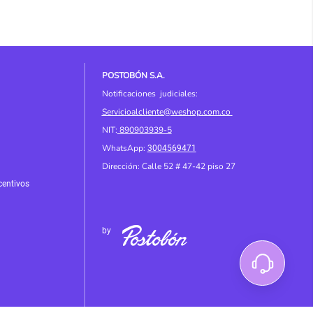
POSTOBÓN S.A.
Notificaciones judiciales:
Servicioalcliente@weshop.com.co
NIT:
890903939-5
WhatsApp:
3004569471
Dirección: Calle 52 # 4
7-42 piso 27
centivos
by