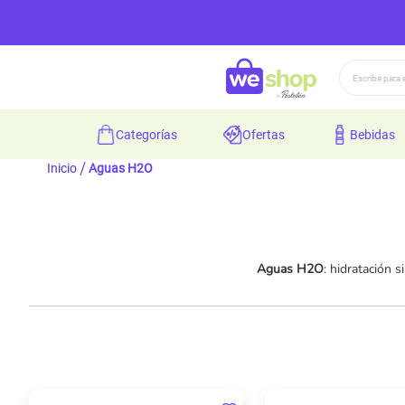
Buscar
categorías
ofertas
bebidas
Inicio
Aguas H2O
Aguas H2O
: hidratación 