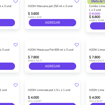
Oferta de 
l x 3 und
H2Oh! Manzana pet 250 ml x 3 und
Combo Limon
L x 2 und
$ 3.600
$ 8.000
$ 6.800
mililitro $4,8
mililitro $2,66
AGREGAR
 x 3 und
H2Oh! Maracuya Pet 600 ml x 3 und
H2Oh! Limon
$ 7.800
$ 7.800
Miilitro $4,17
Mililitro $4,17
AGREGAR
 1 und
H2Oh! Limonata pet 1.5 L x 1 und
H2Oh! Lima 
$ 4.000
$ 4.000
Litro a $2,67
Litro a $2,67