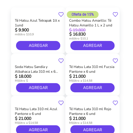
Oferta de 15%
Té Hatsu Azul Tetrapak 1lt x
Combo Hatsu Amarillo: Té
1und
Hatsu Amarillo 1 L x 2 und
$ 9.900
$ 19.800
$ 16.830
mililitro $10,9
mililitro $10,1
AGREGAR
AGREGAR
Soda Hatsu Sandía y
Té Hatsu Lata 310 ml Fucsia
Albahaca Lata 310 ml x 6
Pantone x 6 und
$ 18.000
$ 21.000
und
Mililitro $
Mililitro a $14,58
AGREGAR
AGREGAR
Té Hatsu Lata 310 ml Azul
Té Hatsu Lata 310 ml Rojo
Pantone x 6 und
Pantone x 6 und
$ 21.000
$ 21.000
Mililitro a $14,58
Mililitro a $14,58
AGREGAR
AGREGAR