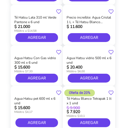
Té Hatsu Lata 310 ml Verde
Precio increíble: Agua Cristal
Pantone x 6 und
1 L + Té Hatsu Blanco
$ 21.000
$ 11.600
Tetrapak 1 L
Mililitro a $14,58
AGREGAR
AGREGAR
Agua Hatsu Con Gas vidrio
Agua Hatsu vidrio 500 ml x 6
300 ml x 6 und
und
$ 15.600
$ 20.400
Mililitro $7,33
Mililitro $6,00
AGREGAR
AGREGAR
Oferta de 20%
Agua Hatsu pet 600 ml x 6
Té Hatsu Blanco Tetrapak 1 lt
und
x 1 und
$ 15.600
$ 9.900
$ 7.920
Mililitro $4,17
Mililitro $10,1
AGREGAR
AGREGAR