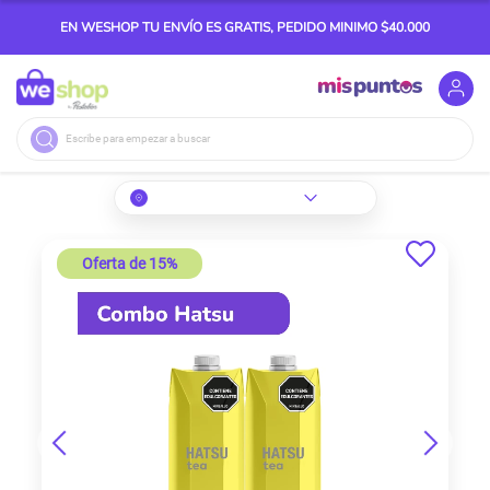
EN WESHOP TU ENVÍO ES GRATIS, PEDIDO MINIMO $40.000
Buscar
Skip
to
Oferta de 15%
the
end
of
the
images
gallery