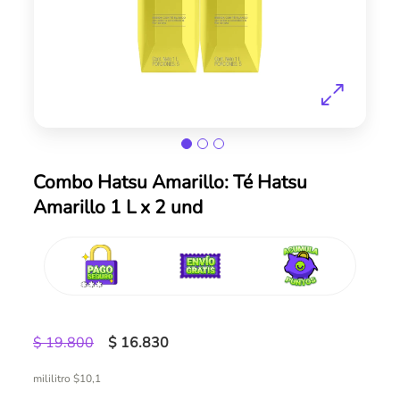
Skip
Combo Hatsu Amarillo: Té Hatsu
to
Amarillo 1 L x 2 und
the
beginning
of
the
images
gallery
$ 19.800
$ 16.830
mililitro $10,1