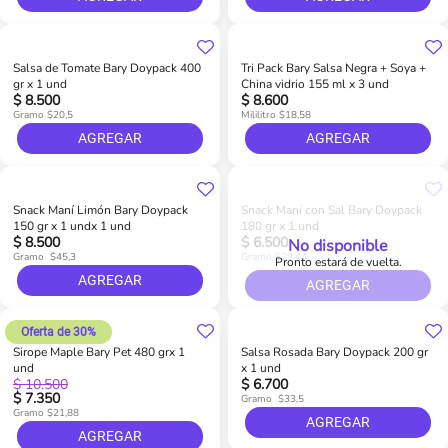
Salsa de Tomate Bary Doypack 400
Tri Pack Bary Salsa Negra + Soya +
gr x 1 und
China vidrio 155 ml x 3 und
$ 8.500
$ 8.600
Gramo $20,5
Mililitro $18,58
AGREGAR
AGREGAR
Snack Maní Limón Bary Doypack
Snack Maní con Sal Bary Doypack
150 gr x 1 undx 1 und
180 gr x 1 und
$ 8.500
$ 6.500
No disponible
Gramo $45,3
Gramo $29,44
Pronto estará de vuelta.
AGREGAR
AGREGAR
Oferta de 30%
Sirope Maple Bary Pet 480 grx 1
Salsa Rosada Bary Doypack 200 gr
und
x 1 und
$ 10.500
$ 6.700
$ 7.350
Gramo $33,5
Gramo $21,88
AGREGAR
AGREGAR