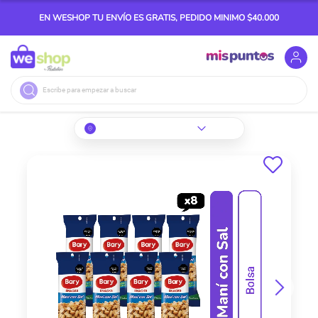
EN WESHOP TU ENVÍO ES GRATIS, PEDIDO MINIMO $40.000
Buscar
Skip
to
the
end
of
the
images
gallery