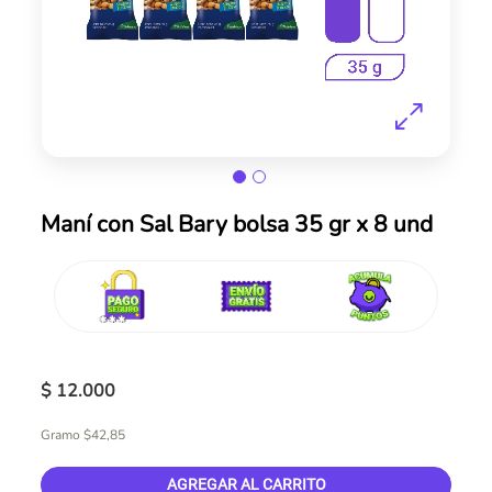
Skip
Maní con Sal Bary bolsa 35 gr x 8 und
to
the
beginning
of
the
images
gallery
$ 12.000
Gramo $42,85
AGREGAR AL CARRITO