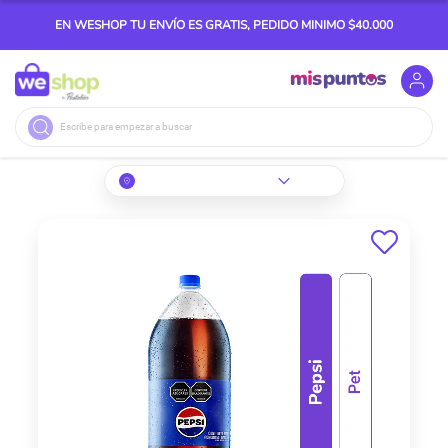
EN WESHOP TU ENVÍO ES GRATIS, PEDIDO MINIMO $40.000
Buscar
Skip
to
the
end
of
the
images
gallery