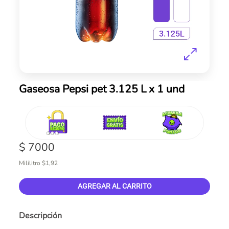
Skip
Gaseosa Pepsi pet 3.125 L x 1 und
to
the
beginning
of
the
$ 7000
images
gallery
Mililitro $1,92
AGREGAR AL CARRITO
Descripción