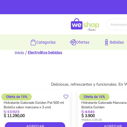
Buscar
categorías
ofertas
bebidas
Inicio
Electrolitos bebidas
Deliciosas, refrescantes y funcionales. E
Oferta de 19%
Oferta de 16%
Hidratante Gatorade Golden Pet 500 ml
Hidratante Gatorade Manzana
Botella sabor manzana x 3 und
Botella Golden
$ 13.923
$ 4.641
$ 11.290,00
$ 3.900
Mililitro a $9.28
AGREGAR
AGREGAR