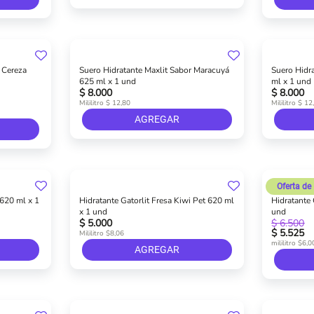
 Cereza
Suero Hidratante Maxlit Sabor Maracuyá
Suero Hidr
625 ml x 1 und
ml x 1 und
$ 8.000
$ 8.000
Mililitro $ 12,80
Mililitro $ 12
AGREGAR
Oferta de
 620 ml x 1
Hidratante Gatorlit Fresa Kiwi Pet 620 ml
Hidratante 
x 1 und
und
$ 5.000
$ 6.500
$ 5.525
Mililitro $8,06
mililitro $6,0
AGREGAR