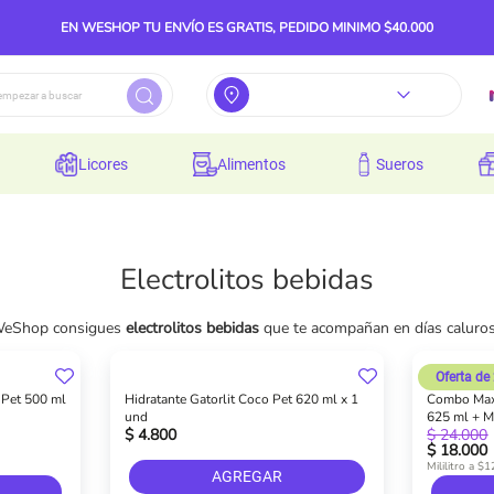
EN WESHOP TU ENVÍO ES GRATIS, PEDIDO MINIMO $40.000
licores
alimentos
sueros
Electrolitos bebidas
n WeShop consigues
electrolitos bebidas
que te acompañan en días caluros
Oferta de
 Pet 500 ml
Hidratante Gatorlit Coco Pet 620 ml x 1
Combo MaxL
und
625 ml + M
$ 4.800
$ 24.000
Cereza 625
$ 18.000
Mililitro a $1
AGREGAR