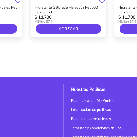
icales Pet
Hidratante Gatorade Maracuyá Pet 500
Hidratante
ml x 3 und
ml x 3 und
$ 11.700
$ 11.700
Mililitro $7,4
Mililitro $7,4
AGREGAR
Nuestras Políticas
Plan de lealtad MisPuntos
Información de políticas
Política de devoluciones
Términos y condiciones de uso