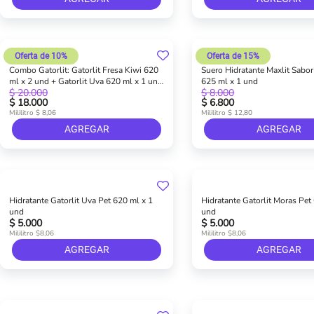
Oferta de 10%
Oferta de 15%
Combo Gatorlit: Gatorlit Fresa Kiwi 620
Suero Hidratante Maxlit Sabor
ml x 2 und + Gatorlit Uva 620 ml x 1 und
625 ml x 1 und
$ 20.000
$ 8.000
+ Gatorlit Mora 620 ml x 1 und
$ 18.000
$ 6.800
Mililitro $ 8,06
Mililitro $ 12,80
AGREGAR
AGREGAR
Hidratante Gatorlit Uva Pet 620 ml x 1
Hidratante Gatorlit Moras Pet
und
und
$ 5.000
$ 5.000
Mililitro $8,06
Mililitro $8,06
AGREGAR
AGREGAR