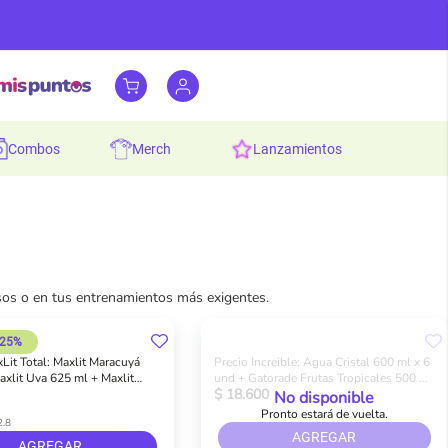
combos
merch
lanzamientos
os o en tus entrenamientos más exigentes.
 25%
it Total: Maxlit Maracuyá
Precio Increible: Agua Cristal 600 ml x 6
axlit Uva 625 ml + Maxlit
und + Gatorade Frutas Tropicales 500 ml
$ 18.600
 ml
x 3
No disponible
Pronto estará de vuelta.
2.8
AGREGAR
AGREGAR