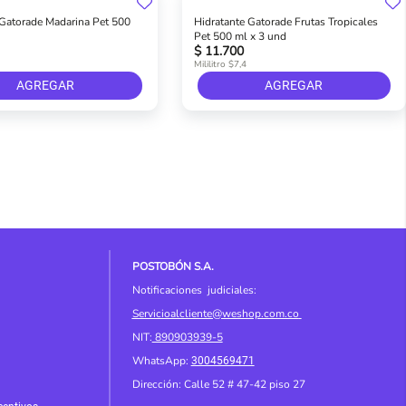
 Gatorade Madarina Pet 500
Hidratante Gatorade Frutas Tropicales
Pet 500 ml x 3 und
$ 11.700
Mililitro $7,4
AGREGAR
AGREGAR
POSTOBÓN S.A.
Notificaciones judiciales:
Servicioalcliente@weshop.com.co
NIT:
890903939-5
WhatsApp:
3004569471
Dirección: Calle 52 # 4
7-42 piso 27