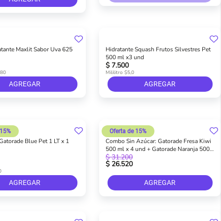
atante Maxlit Sabor Uva 625
Hidratante Squash Frutos Silvestres Pet
500 ml x3 und
$ 7.500
,80
Mililitro $5,0
AGREGAR
AGREGAR
 15%
Oferta de 15%
Gatorade Blue Pet 1 LT x 1
Combo Sin Azúcar: Gatorade Fresa Kiwi
500 ml x 4 und + Gatorade Naranja 500
$ 31.200
ml x 4 und
$ 26.520
0
AGREGAR
AGREGAR