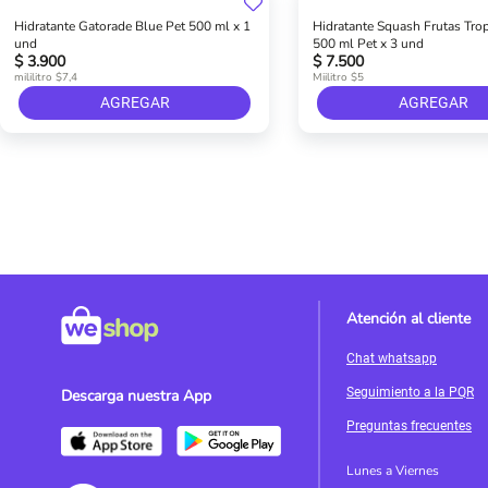
Hidratante Gatorade Blue Pet 500 ml x 1
Hidratante Squash Frutas Trop
und
500 ml Pet x 3 und
$ 3.900
$ 7.500
mililitro $7,4
Miilitro $5
AGREGAR
AGREGAR
Atención al cliente
Chat whatsapp
Seguimiento a la PQR
Descarga nuestra App
Preguntas frecuentes
Lunes a Viernes