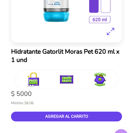
Skip
Hidratante Gatorlit Moras Pet 620 ml x
to
1 und
the
beginning
of
the
images
gallery
$ 5000
Mililitro $8,06
AGREGAR AL CARRITO