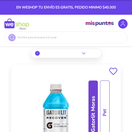
EN WESHOP TU ENVÍO ES GRATIS, PEDIDO MINIMO $40.000
Buscar
Skip
to
the
end
of
the
images
gallery