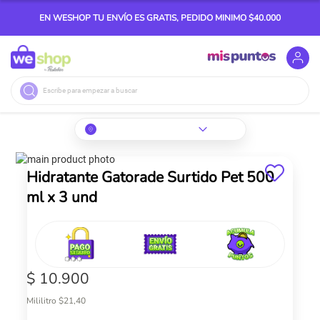
EN WESHOP TU ENVÍO ES GRATIS, PEDIDO MINIMO $40.000
Buscar
Skip
to
Skip
Hidratante Gatorade Surtido Pet 500
the
to
ml x 3 und
end
the
of
beginning
the
of
images
the
gallery
images
gallery
$ 10.900
Mililitro $21,40