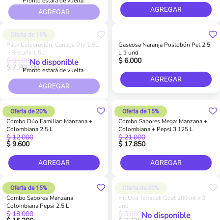
Pronto estará de vuelta.
AGREGAR
AGREGAR
Oferta de 19%
Pack Celebración: Canada Dry 1.5L
Gaseosa Naranja Postobón Pet 2.5
+ Bretaña 1.5L
L 1 und
$ 9.500
$ 6.000
No disponible
$ 7.700,00
Pronto estará de vuelta.
AGREGAR
AGREGAR
Oferta de 20%
Oferta de 15%
Combo Dúo Familiar: Manzana +
Combo Sabores Mega: Manzana +
Colombiana 2.5 L
Colombiana + Pepsi 3.125 L
$ 12.000
$ 21.000
$ 9.600
$ 17.850
AGREGAR
AGREGAR
Oferta de 15%
Oferta de 30%
Combo Sabores Manzana
Hit Uva Tetrapak Goat 200 ml x 3
Colombiana Pepsi 2.5 L
und
$ 18.000
$ 3.900
No disponible