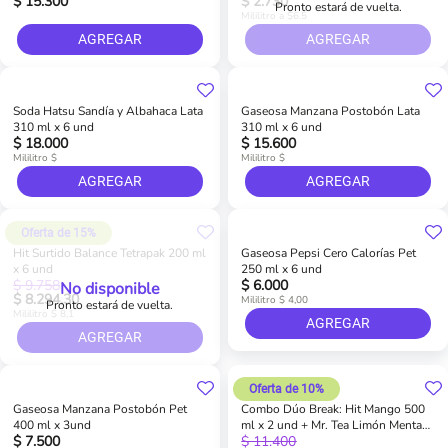
$ 15.300
$ 2.730
Pronto estará de vuelta.
Mililitro a $6.5
AGREGAR
AGREGAR
Soda Hatsu Sandía y Albahaca Lata
Gaseosa Manzana Postobón Lata
310 ml x 6 und
310 ml x 6 und
$ 18.000
$ 15.600
Mililitro $
Mililitro $
AGREGAR
AGREGAR
Oferta de 15%
Hit Surtido Balance Tetrapak 200 ml
Gaseosa Pepsi Cero Calorías Pet
x 6 und
250 ml x 6 und
$ 9.758
$ 6.000
No disponible
$ 8.294,30
Mililitro $ 4,00
Pronto estará de vuelta.
Mililitro $ 8,1
AGREGAR
AGREGAR
Oferta de 10%
Gaseosa Manzana Postobón Pet
Combo Dúo Break: Hit Mango 500
400 ml x 3und
ml x 2 und + Mr. Tea Limón Menta
$ 7.500
$ 11.400
500 ml x 2 und