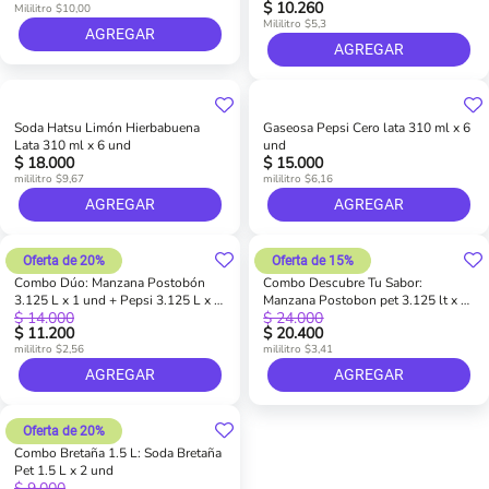
$ 10.260
Mililitro $10,00
Mililitro $5,3
AGREGAR
AGREGAR
Soda Hatsu Limón Hierbabuena
Gaseosa Pepsi Cero lata 310 ml x 6
Lata 310 ml x 6 und
und
$ 18.000
$ 15.000
mililitro $9,67
mililitro $6,16
AGREGAR
AGREGAR
Oferta de 20%
Oferta de 15%
Combo Dúo: Manzana Postobón
Combo Descubre Tu Sabor:
3.125 L x 1 und + Pepsi 3.125 L x 1
Manzana Postobon pet 3.125 lt x 1
$ 14.000
$ 24.000
und
und + Manzana Postobon pet 250
$ 11.200
$ 20.400
ml x 2 und + Uva pet 1.5 lt x 1 und
mililitro $2,56
mililitro $3,41
+ Naranja pet 1.5 lt x 1 und +
Toronja pet 400 ml x 2 und
AGREGAR
AGREGAR
Oferta de 20%
Combo Bretaña 1.5 L: Soda Bretaña
Pet 1.5 L x 2 und
$ 9.000