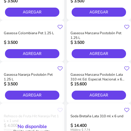
$ 3.500
$ 3.500
AGREGAR
AGREGAR
Gaseosa Colombiana Pet 1.25 L
Gaseosa Manzana Postobón Pet
1.25 L
$ 3.500
$ 3.500
AGREGAR
AGREGAR
Gaseosa Naranja Postobón Pet
Gaseosa Manzana Postobón Lata
1.25 L
310 ml Ed. Especial Nacional x 6
$ 3.500
$ 15.600
und
AGREGAR
AGREGAR
Refresco de Fruta Hit Naranja Pet 1
Soda Bretaña Lata 310 ml x 6 und
L x 1 und
$ 4.000
$ 14.400
No disponible
Mililitro a $4
Mililitro $ 7,74