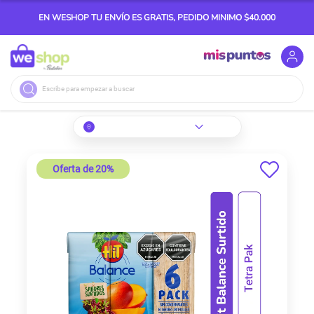
EN WESHOP TU ENVÍO ES GRATIS, PEDIDO MINIMO $40.000
Buscar
Skip
Oferta de 20%
to
the
end
of
the
images
gallery