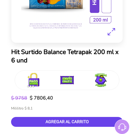
Skip
Hit Surtido Balance Tetrapak 200 ml x
to
6 und
the
beginning
of
the
images
gallery
$ 9758
$ 7806,40
Mililitro $ 8,1
AGREGAR AL CARRITO