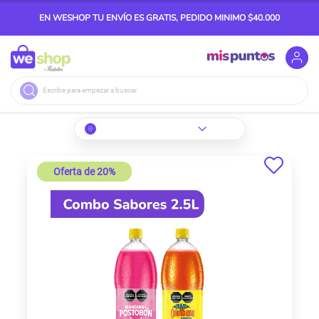
EN WESHOP TU ENVÍO ES GRATIS, PEDIDO MINIMO $40.000
Buscar
Skip
to
Oferta de 20%
the
end
of
the
images
gallery