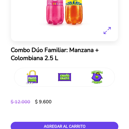
Skip
Combo Dúo Familiar: Manzana +
to
Colombiana 2.5 L
the
beginning
of
the
images
gallery
$ 12.000
$ 9.600
AGREGAR AL CARRITO