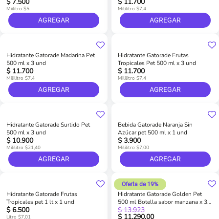
$ 7.500
$ 11.700
Miilitro $5
Mililitro $7,4
AGREGAR
AGREGAR
Hidratante Gatorade Madarina Pet
Hidratante Gatorade Frutas
500 ml x 3 und
Tropicales Pet 500 ml x 3 und
$ 11.700
$ 11.700
Mililitro $7,4
Mililitro $7,4
AGREGAR
AGREGAR
Hidratante Gatorade Surtido Pet
Bebida Gatorade Naranja Sin
500 ml x 3 und
Azúcar pet 500 ml x 1 und
$ 10.900
$ 3.900
Mililitro $21,40
Mililitro $7,00
AGREGAR
AGREGAR
Oferta de 19%
Hidratante Gatorade Frutas
Hidratante Gatorade Golden Pet
Tropicales pet 1 lt x 1 und
500 ml Botella sabor manzana x 3
$ 6.500
$ 13.923
und
$ 11.290,00
Litro $7,01