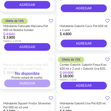
AGREGAR
AGREGAR
Oferta de 16%
Hidratante Gatorade Manzana Pet
Hidratante Gatorlit Coco Pet 620 ml
500 ml Botella Golden
x 1 und
$ 4.641
$ 4.800
$ 3.900
Mililitro a $9.28
AGREGAR
AGREGAR
Oferta de 10%
Precio Increible: Agua Cristal 600
Combo Gatorlit: Gatorlit Fresa Kiwi
ml x 6 und + Gatorade Frutas
620 ml x 2 und + Gatorlit Uva 620
$ 18.600
$ 20.000
Tropicales 500 ml x 3
ml x 1 und + Gatorlit Mora 620 ml x
No disponible
$ 18.000
1 und
Pronto estará de vuelta.
Mililitro $ 8,06
AGREGAR
AGREGAR
Hidratante Squash Frutos Silvestres
Hidratante Gatorlit Uva Pet 620 ml
Pet 500 ml x3 und
x 1 und