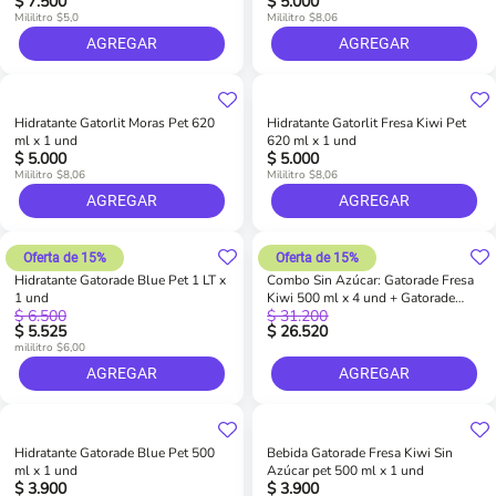
$ 7.500
$ 5.000
Mililitro $5,0
Mililitro $8,06
AGREGAR
AGREGAR
Hidratante Gatorlit Moras Pet 620
Hidratante Gatorlit Fresa Kiwi Pet
ml x 1 und
620 ml x 1 und
$ 5.000
$ 5.000
Mililitro $8,06
Mililitro $8,06
AGREGAR
AGREGAR
Oferta de 15%
Oferta de 15%
Hidratante Gatorade Blue Pet 1 LT x
Combo Sin Azúcar: Gatorade Fresa
1 und
Kiwi 500 ml x 4 und + Gatorade
$ 6.500
$ 31.200
Naranja 500 ml x 4 und
$ 5.525
$ 26.520
mililitro $6,00
AGREGAR
AGREGAR
Hidratante Gatorade Blue Pet 500
Bebida Gatorade Fresa Kiwi Sin
ml x 1 und
Azúcar pet 500 ml x 1 und
$ 3.900
$ 3.900