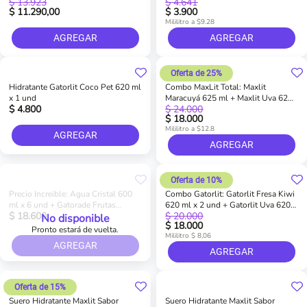
$ 13.923
$ 4.641
und
$ 11.290,00
$ 3.900
Mililitro a $9.28
AGREGAR
AGREGAR
Oferta de 25%
Hidratante Gatorlit Coco Pet 620 ml
Combo MaxLit Total: Maxlit
x 1 und
Maracuyá 625 ml + Maxlit Uva 625
$ 4.800
$ 24.000
ml + Maxlit Cereza 625 ml
$ 18.000
Mililitro a $12.8
AGREGAR
AGREGAR
Oferta de 10%
Precio Increible: Agua Cristal 600
Combo Gatorlit: Gatorlit Fresa Kiwi
ml x 6 und + Gatorade Frutas
620 ml x 2 und + Gatorlit Uva 620
$ 18.600
$ 20.000
Tropicales 500 ml x 3
ml x 1 und + Gatorlit Mora 620 ml x
No disponible
$ 18.000
1 und
Pronto estará de vuelta.
Mililitro $ 8,06
AGREGAR
AGREGAR
Oferta de 15%
Suero Hidratante Maxlit Sabor
Suero Hidratante Maxlit Sabor