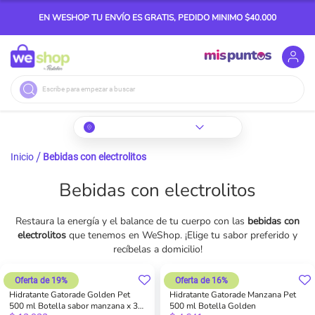
EN WESHOP TU ENVÍO ES GRATIS, PEDIDO MINIMO $40.000
Buscar
Inicio
Bebidas con electrolitos
Bebidas con electrolitos
Restaura la energía y el balance de tu cuerpo con las
bebidas con
electrolitos
que tenemos en WeShop. ¡Elige tu sabor preferido y
recíbelas a domicilio!
Oferta de 19%
Oferta de 16%
Hidratante Gatorade Golden Pet
Hidratante Gatorade Manzana Pet
500 ml Botella sabor manzana x 3
500 ml Botella Golden