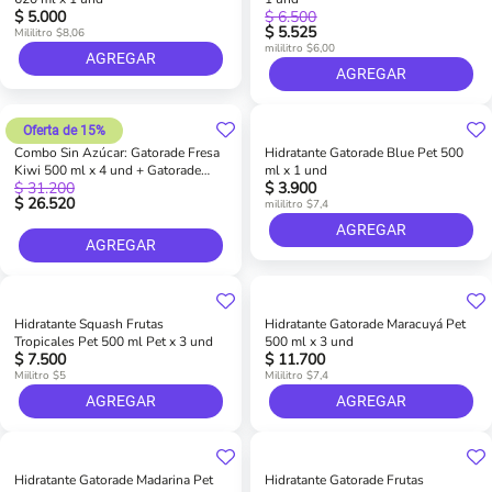
$ 5.000
$ 6.500
$ 5.525
Mililitro $8,06
mililitro $6,00
AGREGAR
AGREGAR
Oferta de 15%
Combo Sin Azúcar: Gatorade Fresa
Hidratante Gatorade Blue Pet 500
Kiwi 500 ml x 4 und + Gatorade
ml x 1 und
$ 31.200
$ 3.900
Naranja 500 ml x 4 und
$ 26.520
mililitro $7,4
AGREGAR
AGREGAR
Hidratante Squash Frutas
Hidratante Gatorade Maracuyá Pet
Tropicales Pet 500 ml Pet x 3 und
500 ml x 3 und
$ 7.500
$ 11.700
Miilitro $5
Mililitro $7,4
AGREGAR
AGREGAR
Hidratante Gatorade Madarina Pet
Hidratante Gatorade Frutas