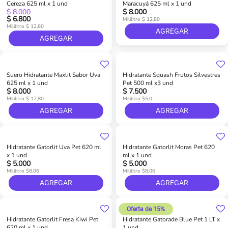
Cereza 625 ml x 1 und
Maracuyá 625 ml x 1 und
$ 8.000
$ 8.000
$ 6.800
Mililitro $ 12,80
Mililitro $ 12,80
AGREGAR
AGREGAR
Suero Hidratante Maxlit Sabor Uva
Hidratante Squash Frutos Silvestres
625 ml x 1 und
Pet 500 ml x3 und
$ 8.000
$ 7.500
Mililitro $ 12,80
Mililitro $5,0
AGREGAR
AGREGAR
Hidratante Gatorlit Uva Pet 620 ml
Hidratante Gatorlit Moras Pet 620
x 1 und
ml x 1 und
$ 5.000
$ 5.000
Mililitro $8,06
Mililitro $8,06
AGREGAR
AGREGAR
Oferta de 15%
Hidratante Gatorlit Fresa Kiwi Pet
Hidratante Gatorade Blue Pet 1 LT x
620 ml x 1 und
1 und