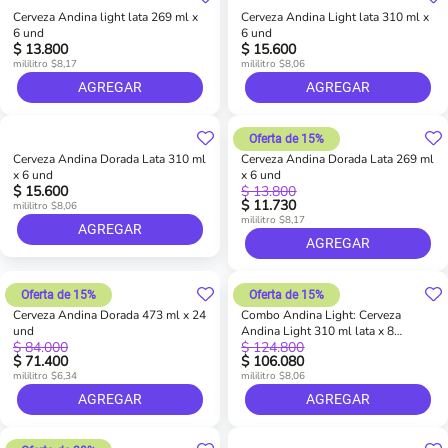
Cerveza Andina light lata 269 ml x
Cerveza Andina Light lata 310 ml x
6 und
6 und
$ 13.800
$ 15.600
mililitro $8,17
mililitro $8,06
AGREGAR
AGREGAR
Oferta de 15%
Cerveza Andina Dorada Lata 310 ml
Cerveza Andina Dorada Lata 269 ml
x 6 und
x 6 und
$ 15.600
$ 13.800
$ 11.730
mililitro $8,06
mililitro $8,17
AGREGAR
AGREGAR
Oferta de 15%
Oferta de 15%
Cerveza Andina Dorada 473 ml x 24
Combo Andina Light: Cerveza
und
Andina Light 310 ml lata x 8
$ 84.000
$ 124.800
sixpack (48 und)
$ 71.400
$ 106.080
mililitro $6,34
mililitro $8,06
AGREGAR
AGREGAR