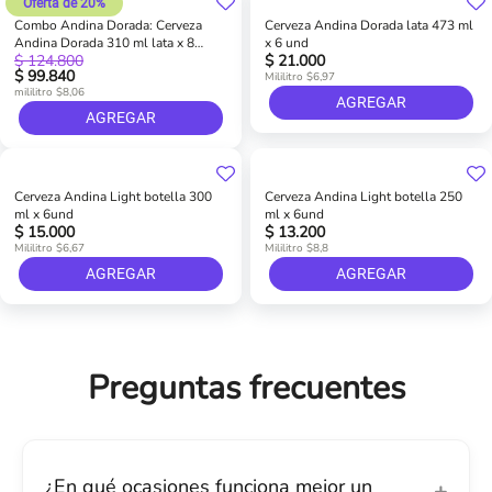
Oferta de 20%
Combo Andina Dorada: Cerveza
Cerveza Andina Dorada lata 473 ml
Andina Dorada 310 ml lata x 8
x 6 und
$ 124.800
$ 21.000
sixpack (48 und)
$ 99.840
Mililitro $6,97
mililitro $8,06
AGREGAR
AGREGAR
Cerveza Andina Light botella 300
Cerveza Andina Light botella 250
ml x 6und
ml x 6und
$ 15.000
$ 13.200
Mililitro $6,67
Mililitro $8,8
AGREGAR
AGREGAR
Preguntas frecuentes
¿En qué ocasiones funciona mejor un