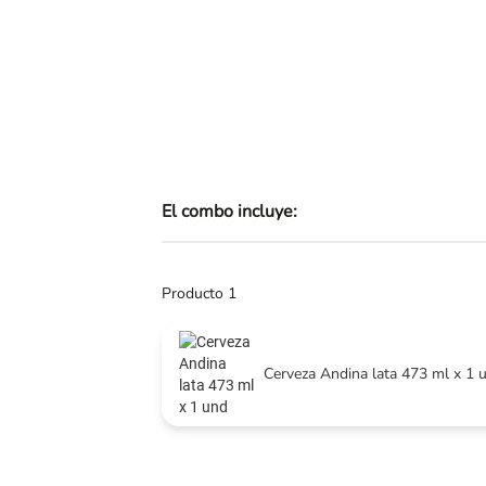
Skip
to
the
beginning
of
the
images
gallery
El combo incluye:
Producto 1
Cerveza Andina lata 473 ml x 1 