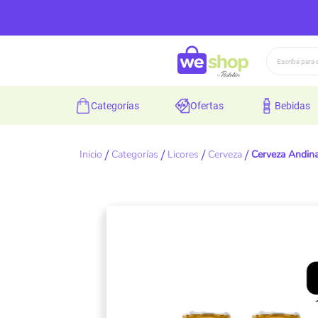
Buscar
categorías
ofertas
bebidas
Inicio
Categorías
Licores
Cerveza
Cerveza Andina
Skip
to
the
end
of
the
images
gallery