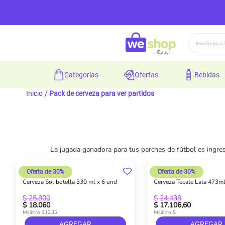
Buscar
categorías
ofertas
bebidas
Inicio
Pack de cerveza para ver partidos
La jugada ganadora para tus parches de fútbol es ingr
Oferta de 30%
Oferta de 30%
Cerveza Sol botella 330 ml x 6 und
Cerveza Tecate Lata 473ml
$ 25.800
$ 24.438
$ 18.060
$ 17.106,60
Mililitro $12,12
Mililitro $
AGREGAR
AGREGAR