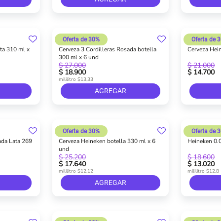
Oferta de 30%
Oferta de 
ta 310 ml x
Cerveza 3 Cordilleras Rosada botella
Cerveza Hein
300 ml x 6 und
$ 27.000
$ 21.000
$ 18.900
$ 14.700
mililitro $13,33
AGREGAR
Oferta de 30%
Oferta de 
ada Lata 269
Cerveza Heineken botella 330 ml x 6
Heineken 0.0
und
$ 25.200
$ 18.600
$ 17.640
$ 13.020
mililitro $12,12
mililitro $12,8
AGREGAR