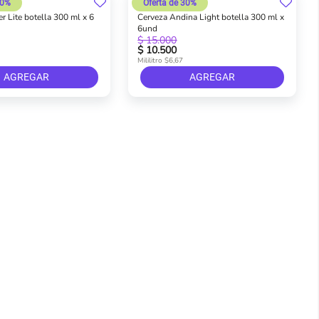
30%
Oferta de 30%
er Lite botella 300 ml x 6
Cerveza Andina Light botella 300 ml x
6und
$ 15.000
$ 10.500
Mililitro $6,67
AGREGAR
AGREGAR