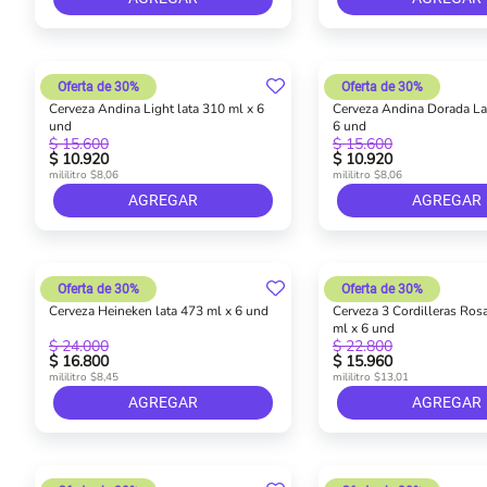
Oferta de 30%
Oferta de 30%
Cerveza Andina Light lata 310 ml x 6
Cerveza Andina Dorada La
und
6 und
$ 15.600
$ 15.600
$ 10.920
$ 10.920
mililitro $8,06
mililitro $8,06
AGREGAR
AGREGAR
Oferta de 30%
Oferta de 30%
Cerveza Heineken lata 473 ml x 6 und
Cerveza 3 Cordilleras Ros
ml x 6 und
$ 24.000
$ 22.800
$ 16.800
$ 15.960
mililitro $8,45
mililitro $13,01
AGREGAR
AGREGAR