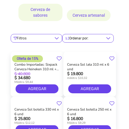
Cerveza de
sabores
Cerveza artesanal
Filtros
Ordenar por:
Oferta de 15%
Combo Importadas: Sixpack
Cerveza Sol lata 310 ml x 6
Cerveza Heineken 310 ml +
und
$ 40.800
$ 19.800
Sixpack Cerveza Sol 310 ml
$ 34.680
mililitro $10,32
Mililitro $9,44
AGREGAR
AGREGAR
Cerveza Sol botella 330 ml x
Cerveza Sol botella 250 ml x
6 und
6 und
$ 25.800
$ 16.800
Mililitro $12,12
Mililitro $9,29