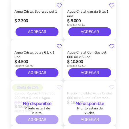
Agua Cristal Sportcap pet 1
Agua Cristal garrafa 5 ltx 1
L
und
$ 2.300
$ 8.000
Mililitro $1,62
AGREGAR
AGREGAR
Agua Cristal bolsa 6 L x 1
Agua Cristal Con Gas pet
und
600 ml x 6 und
$ 4.500
$ 10.800
Mililitro $0,75
Mililitro $2,50
AGREGAR
AGREGAR
Oferta de 25%
Combo Recreo: Hit Surtido
Precio Increible: Agua Cristal
200 ml x 6 und + Agua
600 ml x 6 und + Gatorade
$ 24.700
$ 18.600
Cristal 300 ml x 12 und +
Frutas Tropicales 500 ml x 3
No disponible
No disponible
$ 18.525
Natumalta 200 ml x 6 und
Pronto estará de
Pronto estará de
mililitro $3,98
vuelta.
vuelta.
AGREGAR
AGREGAR