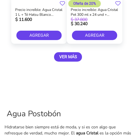
Oferta de 20%
Precio increíble: Agua Cristal
Precio increíble: Agua Cristal
1 L + Té Hatsu Blanco
Pet 300 ml x 24 und +
$ 11.600
$ 37.800
Tetrapak 1 L
Cerveza Heineken 310 ml x 6
$ 30.240
und
AGREGAR
AGREGAR
VER MÁS
Agua Postobón
Hidratarse bien siempre está de moda, y si es con algo que
refresque de verdad, mucho mejor. El
agua Cristal
es la opción más