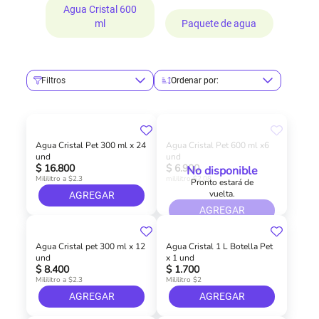
Agua Cristal 600
ml
Paquete de agua
Filtros
Ordenar por:
Agua Cristal Pet 300 ml x 24
Agua Cristal Pet 600 ml x6
und
und
$ 16.800
$ 6.900
No disponible
Mililitro a $2.3
mililitro $2,08
Pronto estará de
vuelta.
AGREGAR
AGREGAR
Agua Cristal pet 300 ml x 12
Agua Cristal 1 L Botella Pet
und
x 1 und
$ 8.400
$ 1.700
Mililitro a $2.3
Mililitro $2
AGREGAR
AGREGAR