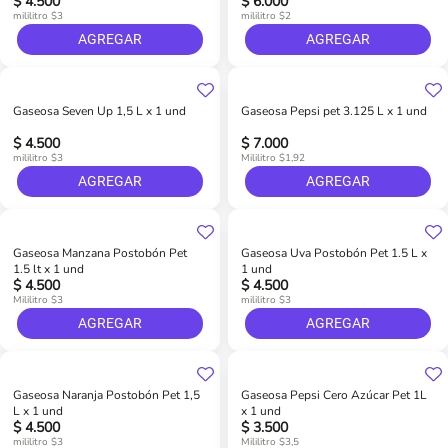
$ 4.500
$ 6.000
mililitro $3
mililitro $2
AGREGAR
AGREGAR
Gaseosa Seven Up 1,5 L x 1 und
Gaseosa Pepsi pet 3.125 L x 1 und
$ 4.500
$ 7.000
mililitro $3
Mililitro $1,92
AGREGAR
AGREGAR
Gaseosa Manzana Postobón Pet
Gaseosa Uva Postobón Pet 1.5 L x
1.5 lt x 1 und
1 und
$ 4.500
$ 4.500
Mililitro $3
mililitro $3
AGREGAR
AGREGAR
Gaseosa Naranja Postobón Pet 1,5
Gaseosa Pepsi Cero Azúcar Pet 1L
L x 1 und
x 1 und
$ 4.500
$ 3.500
mililitro $3
Mililitro $3,5