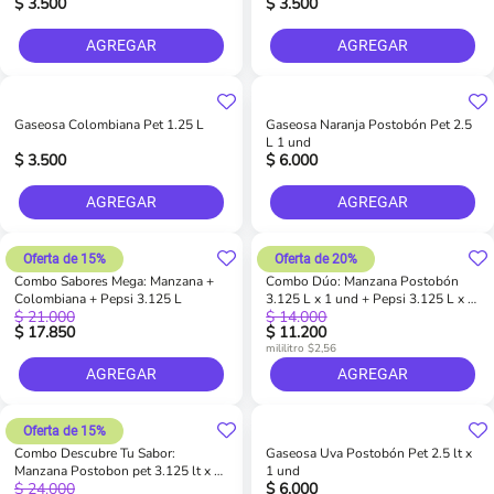
$ 3.500
$ 3.500
AGREGAR
AGREGAR
Gaseosa Colombiana Pet 1.25 L
Gaseosa Naranja Postobón Pet 2.5
L 1 und
$ 3.500
$ 6.000
AGREGAR
AGREGAR
Oferta de 15%
Oferta de 20%
Combo Sabores Mega: Manzana +
Combo Dúo: Manzana Postobón
Colombiana + Pepsi 3.125 L
3.125 L x 1 und + Pepsi 3.125 L x 1
$ 21.000
$ 14.000
und
$ 17.850
$ 11.200
mililitro $2,56
AGREGAR
AGREGAR
Oferta de 15%
Combo Descubre Tu Sabor:
Gaseosa Uva Postobón Pet 2.5 lt x
Manzana Postobon pet 3.125 lt x 1
1 und
$ 24.000
$ 6.000
und + Manzana Postobon pet 250