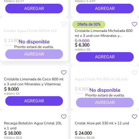
Mililitro $2,17
Mililitro $ 4,97
AGREGAR
AGREGAR
Oferta de 30%
Combo Agua Cristal 600ml x12
Cristalite Limonada Michelada 600
ml x 3 und con Minerales y
$ 13.800
$ 9.000
Vitaminas
No disponible
$ 6.300
mililitro $2,08
Pronto estará de vuelta.
mililitro $5
AGREGAR
AGREGAR
Cristalite Limonada de Coco 600 ml
Agua Cristal Pet 600 ml x6 und
x 3 und con Minerales y Vitaminas
$ 9.000
$ 6.900
No disponible
mililitro $5
mililitro $2,08
Pronto estará de vuelta.
AGREGAR
AGREGAR
Recarga Botellón Agua Cristal 20L
Cristal Aloe pet 330 ml x 12 und
x 1 und
$ 16.000
$ 24.000
Mililitro $0,8
Mililitro $6,06