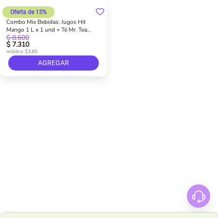
Oferta de 15%
Combo Mix Bebidas: Jugos Hit
Mango 1 L x 1 und + Té Mr. Tea
$ 8.600
Limón 1 L x 1 und
$ 7.310
mililitro $3,85
AGREGAR