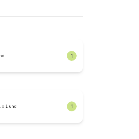
und
L x 1 und