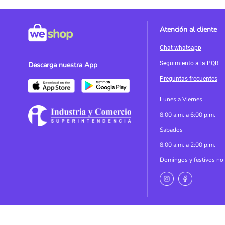
Atención al cliente
Chat whatsapp
Seguimiento a la PQR
Descarga nuestra App
Preguntas frecuentes
Lunes a Viernes
8:00 a.m. a 6:00 p.m.
Sabados
8:00 a.m. a 2:00 p.m.
Domingos y festivos no 