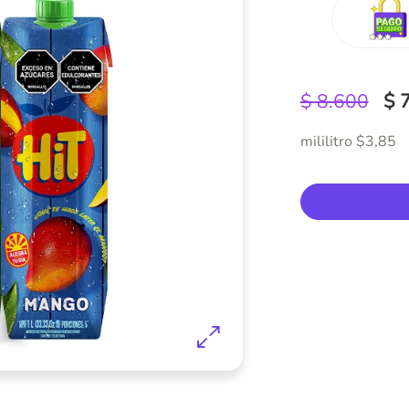
$ 8.600
$ 
mililitro $3,85