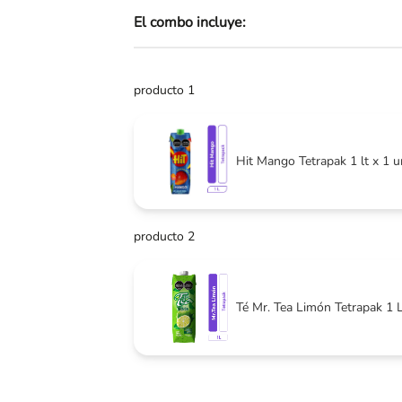
El combo incluye:
Skip
to
the
beginning
producto 1
of
the
images
gallery
Hit Mango Tetrapak 1 lt x 1 
producto 2
Té Mr. Tea Limón Tetrapak 1 