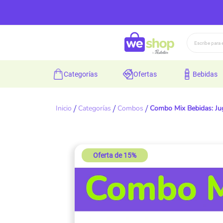
Buscar
categorías
ofertas
bebidas
Inicio
Categorías
Combos
Combo Mix Bebidas: Jug
Skip
Oferta de 15%
to
the
end
of
the
images
gallery