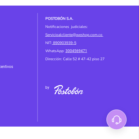
POSTOBÓN S.A.
Notificaciones judiciales:
Servicioalcliente@weshop.com.co
NIT:
890903939-5
WhatsApp:
3004569471
Dirección: Calle 52 # 4
7-42 piso 27
centivos
by