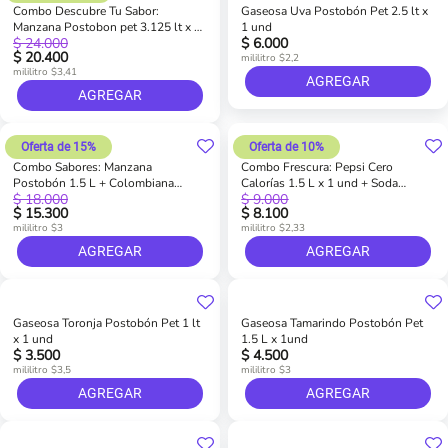
Combo Descubre Tu Sabor:
Gaseosa Uva Postobón Pet 2.5 lt x
Manzana Postobon pet 3.125 lt x 1
1 und
$ 24.000
$ 6.000
und + Manzana Postobon pet 250
$ 20.400
ml x 2 und + Uva pet 1.5 lt x 1 und
mililitro $2,2
mililitro $3,41
+ Naranja pet 1.5 lt x 1 und +
AGREGAR
Toronja pet 400 ml x 2 und
AGREGAR
Oferta de 15%
Oferta de 10%
Combo Sabores: Manzana
Combo Frescura: Pepsi Cero
Postobón 1.5 L + Colombiana
Calorías 1.5 L x 1 und + Soda
$ 18.000
$ 9.000
Postobón 1.5 L + Uva Postobón 1.5
Bretaña 1.5 L x 1 und
$ 15.300
$ 8.100
L + Naranja Postobón 1.5 L
mililitro $3
mililitro $2,33
AGREGAR
AGREGAR
Gaseosa Toronja Postobón Pet 1 lt
Gaseosa Tamarindo Postobón Pet
x 1 und
1.5 L x 1und
$ 3.500
$ 4.500
mililitro $3,5
mililitro $3
AGREGAR
AGREGAR