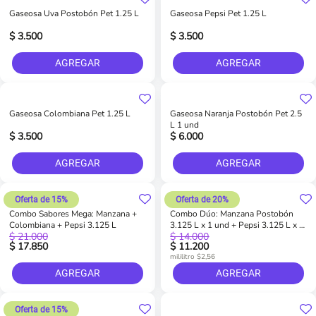
Gaseosa Uva Postobón Pet 1.25 L
Gaseosa Pepsi Pet 1.25 L
$ 3.500
$ 3.500
AGREGAR
AGREGAR
Gaseosa Colombiana Pet 1.25 L
Gaseosa Naranja Postobón Pet 2.5
L 1 und
$ 3.500
$ 6.000
AGREGAR
AGREGAR
Oferta de 15%
Oferta de 20%
Combo Sabores Mega: Manzana +
Combo Dúo: Manzana Postobón
Colombiana + Pepsi 3.125 L
3.125 L x 1 und + Pepsi 3.125 L x 1
$ 21.000
$ 14.000
und
$ 17.850
$ 11.200
mililitro $2,56
AGREGAR
AGREGAR
Oferta de 15%