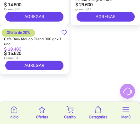
$ 14.800
$ 29.600
Gramo $50
gramo $47
AGREGAR
AGREGAR
Oferta de 20%
Café Bary Molido Blend 300 gr x 1
und
$ 19.400
$ 15.520
Gramo $45
AGREGAR
Inicio
Ofertas
Carrito
Categorías
Menú