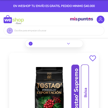
EN WESHOP TU ENVÍO ES GRATIS, PEDIDO MINIMO $40.000
Buscar
Skip
to
the
end
of
the
images
gallery