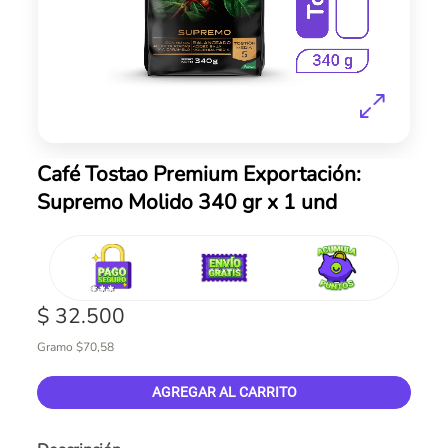
Skip
Café Tostao Premium Exportación:
to
Supremo Molido 340 gr x 1 und
the
beginning
of
the
images
gallery
$ 32.500
Gramo $70,58
AGREGAR AL CARRITO