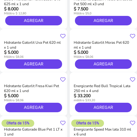
625 ml x 1 und
Pet 500 ml x3 und
$ 8.000
$ 7.500
Mililitro $ 12,80
Mililitro $5,0
AGREGAR
AGREGAR
Hidratante Gatorlit Uva Pet 620 ml
Hidratante Gatorlit Moras Pet 620
x 1 und
ml x 1 und
$ 5.000
$ 5.000
Mililitro $8,06
Mililitro $8,06
AGREGAR
AGREGAR
Hidratante Gatorlit Fresa Kiwi Pet
Energizante Red Bull Tropical Lata
620 ml x 1 und
250 ml x 4 und
$ 5.000
$ 33.200
Mililitro $8,06
mililitro $33,20
AGREGAR
AGREGAR
Oferta de 15%
Oferta de 15%
Hidratante Gatorade Blue Pet 1 LT x
Energizante Speed Max lata 310 ml
1 und
x 6 und