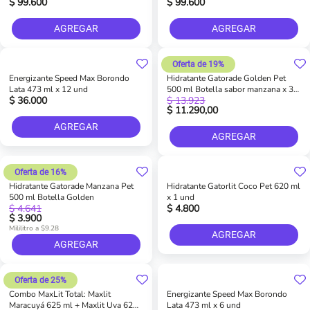
$ 99.600
$ 99.600
AGREGAR
AGREGAR
Oferta de 19%
Energizante Speed Max Borondo
Hidratante Gatorade Golden Pet
Lata 473 ml x 12 und
500 ml Botella sabor manzana x 3
$ 36.000
$ 13.923
und
$ 11.290,00
AGREGAR
AGREGAR
Oferta de 16%
Hidratante Gatorade Manzana Pet
Hidratante Gatorlit Coco Pet 620 ml
500 ml Botella Golden
x 1 und
$ 4.641
$ 4.800
$ 3.900
Mililitro a $9.28
AGREGAR
AGREGAR
Oferta de 25%
Combo MaxLit Total: Maxlit
Energizante Speed Max Borondo
Maracuyá 625 ml + Maxlit Uva 625
Lata 473 ml x 6 und