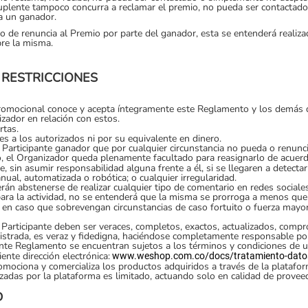
uplente tampoco concurra a reclamar el premio, no pueda ser contactado
ya un ganador.
aso de renuncia al Premio por parte del ganador, esta se entenderá realiz
bre la misma.
 RESTRICCIONES
 promocional conoce y acepta íntegramente este Reglamento y los demá
izador en relación con estos.
rtas.
s a los autorizados ni por su equivalente en dinero.
l Participante ganador que por cualquier circunstancia no pueda o renunci
o, el Organizador queda plenamente facultado para reasignarlo de acuerd
, sin asumir responsabilidad alguna frente a él, si se llegaren a detectar
ual, automatizada o robótica; o cualquier irregularidad.
erán abstenerse de realizar cualquier tipo de comentario en redes social
 para la actividad, no se entenderá que la misma se prorroga a menos qu
io en caso que sobrevengan circunstancias de caso fortuito o fuerza mayo
Participante deben ser veraces, completos, exactos, actualizados, compro
istrada, es veraz y fidedigna, haciéndose completamente responsable po
ente Reglamento se encuentran sujetos a los términos y condiciones de 
nte dirección electrónica:
www.weshop.com.co/docs/tratamiento
-
dato
promociona y comercializa los productos adquiridos a través de la plata
izadas por la plataforma es limitado, actuando solo en calidad de provee
D