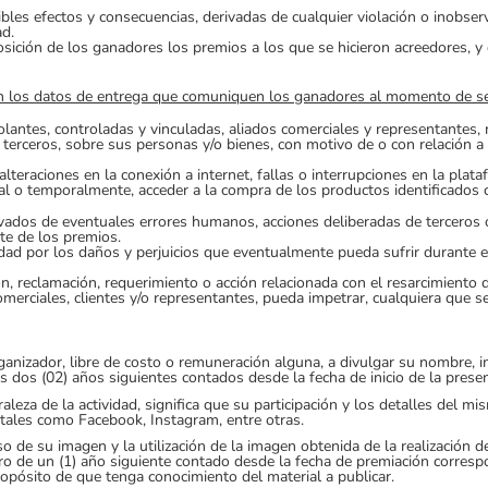
bles efectos y consecuencias, derivadas de cualquier violación o inobs
ad.
posición de los ganadores los premios a los que se hicieron acreedores, 
 en los datos de entrega que comuniquen los ganadores al momento de se
lantes, controladas y vinculadas, aliados comerciales y representantes, 
 terceros, sobre sus personas y/o bienes, con motivo de o con relación a 
teraciones en la conexión a internet, fallas o interrupciones en la plataf
otal o temporalmente, acceder a la compra de los productos identificados
ados de eventuales errores humanos, acciones deliberadas de terceros o
ute de los premios.
dad por los daños y perjuicios que eventualmente pueda sufrir durante el
n, reclamación, requerimiento o acción relacionada con el resarcimiento d
erciales, clientes y/o representantes, pueda impetrar, cualquiera que sea
 Organizador, libre de costo o remuneración alguna, a divulgar su nombre, 
s dos (02) años siguientes contados desde la fecha de inicio de la presen
aleza de la actividad, significa que su participación y los detalles de
 tales como Facebook, Instagram, entre otras.
 de su imagen y la utilización de la imagen obtenida de la realización d
 de un (1) año siguiente contado desde la fecha de premiación correspon
ropósito de que tenga conocimiento del material a publicar.