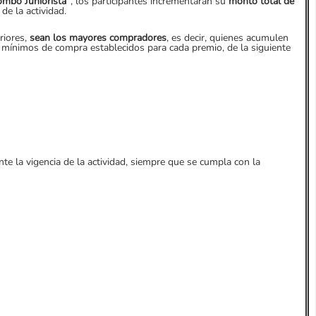
ombo Juniorista”
, los participantes incrementarán su
monto total de
de la actividad.
riores,
sean los mayores compradores
, es decir, quienes acumulen
s mínimos de compra establecidos para cada premio, de la siguiente
la vigencia de la actividad, siempre que se cumpla con la