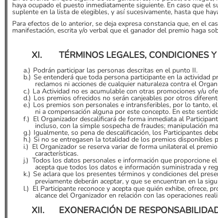
haya ocupado el puesto inmediatamente siguiente. En caso que el s
suplente en la lista de elegibles, y así sucesivamente, hasta que ha
Para efectos de lo anterior, se deja expresa constancia que, en el c
manifestación, escrita y/o verbal que el ganador del premio haga so
XI.
TÉRMINOS LEGALES, CONDICIONES Y
a.)
Podrán participar las personas descritas en el punto II.
b.)
Se entenderá que toda persona participante en la actividad
reclamos ni acciones de cualquier naturaleza contra el Organ
c.)
La Actividad no es acumulable con otras promociones y/u ofe
d.)
Los premios ofrecidos no serán canjeables por otros diferente
e.)
Los premios son personales e intransferibles, por lo tanto, e
ni a compensación alguna por este concepto. En este sentid
f.)
El Organizador descalificará de forma inmediata al Participante
incluso, con la simple sospecha de fraudes; manipulación man
g.)
Igualmente, so pena de descalificación, los Participantes deb
h.)
Si no se entregasen la totalidad de los premios disponibles
i.)
El Organizador se reserva variar de forma unilateral el prem
características.
j.)
Todos los datos personales e información que proporcione el 
acepta que todos los datos e información suministrada y reg
k.)
Se aclara que los presentes términos y condiciones del pres
previamente deberán aceptar, y que se encuentran en la siguie
l.)
El Participante reconoce y acepta que quién exhibe, ofrece, 
alcance del Organizador en relación con las operaciones real
XII.
EXONERACIÓN DE RESPONSABILIDA