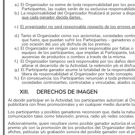
a.)
El Organizador se exime de toda responsabilidad por los posi
Participantes, las cuales serán de su exclusiva responsabilid
b.)
La responsabilidad del Organizador finalizará al poner a dis
que cada ganador decida darles.
c.)
El organizador no será responsable respecto de los errores
d.)
Tanto el Organizador como sus accionistas, sociedades contro
que fuere, que puedan sufrir los Participantes – ganadores o
con ocasión del uso y/o disfrute de los premios.
e.)
El Organizador en ningún caso será responsable por fallas o al
equipos de los participantes, que impidan al Participante, t
ausencias de productos o combos a través de la misma.
f.)
El Organizador tampoco será responsable por los daños deriv
alterar el desarrollo de la Actividad, la redención y/o el disfr
g.)
El Participante ganador asume la totalidad de la responsabili
libera de responsabilidad al Organizador por todo concepto.
h.)
En consecuencia, los Participantes renuncian a toda pretensió
sociedades controlantes, controladas y vinculadas, aliados com
XIII.
DERECHOS DE IMAGEN
Al decidir participar en la Actividad, los participantes autorizan al
publicitaria con fines promocionales y en cualquier medio durante lo
Los participantes y posibles ganadores reconocen que, dada la natur
comunicación tales como televisión, prensa, radio y/o redes sociales
Adicionalmente, quien resultare como posible ganador autoriza el uso
premio y/o con la promoción de los productos del Organizador dentro
afiches, películas y/o grabación sonora del posible ganador con el p