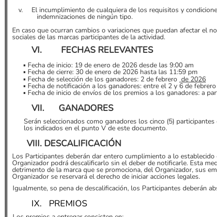
v.
El incumplimiento de cualquiera de los requisitos y condicione
indemnizaciones de ningún tipo.
En caso que ocurran cambios o variaciones que puedan afectar el nor
sociales de las marcas participantes de la actividad.
VI.
FECHAS RELEVANTES
▪
Fecha de inicio: 19 de enero de 2026 desde las 9:00 am
▪
Fecha de cierre: 30 de enero de 2026 hasta las 11:59 pm
▪
Fecha de selección de los ganadores: 2 de febrero
de 2026
▪
Fecha de notificación a los ganadores: entre el 2 y 6 de febrer
▪
Fecha de inicio de envíos de los premios a los ganadores: a part
VII.
GANADORES
Serán seleccionados como ganadores los cinco (5) participantes q
los indicados en el punto V de este documento.
VIII. DESCALIFICACIÓN
Los Participantes deberán dar entero cumplimiento a lo establecido e
Organizador podrá descalificarlo sin el deber de notificarle. Esta medi
detrimento de la marca que se promociona, del Organizador, sus empl
Organizador se reservará el derecho de iniciar acciones legales.
Igualmente, so pena de descalificación, los Participantes deberán ab
IX.
PREMIOS
Los premios a entregar consisten en: