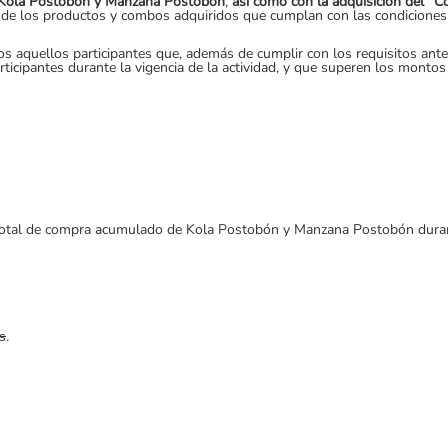
Kola Postobón y Manzana Postobón
,
así como con la adquisición del “C
or de los productos y combos adquiridos que cumplan con las condiciones 
s aquellos participantes que, además de cumplir con los requisitos ante
ticipantes durante la vigencia de la actividad, y que superen los monto
otal de compra acumulado de Kola Postobón y Manzana Postobón durante 
s
.