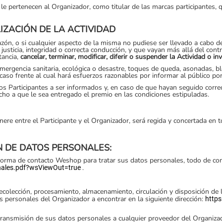
 le pertenecen al Organizador, como titular de las marcas participantes,
IZACIÓN DE LA ACTIVIDAD
 razón, o si cualquier aspecto de la misma no pudiese ser llevado a cabo
usticia, integridad o correcta conducción, y que vayan más allá del contr
tancia,
cancelar, terminar, modificar, diferir o suspender la Actividad o inv
mergencia sanitaria, ecológica o desastre, toques de queda, asonadas, blo
, caso frente al cual hará esfuerzos razonables por informar al público p
los Participantes a ser informados y, en caso de que hayan seguido corr
ho a que le sea entregado el premio en las condiciones estipuladas.
re entre el Participante y el Organizador, será regida y concertada en tota
ÓN DE DATOS PERSONALES:
aforma de contacto Weshop para tratar sus datos personales, todo de con
.
nales.pdf?wsViewOut=true
 recolección, procesamiento, almacenamiento, circulación y disposición de
os personales del Organizador a encontrar en la siguiente dirección:
https
transmisión de sus datos personales a cualquier proveedor del Organizad