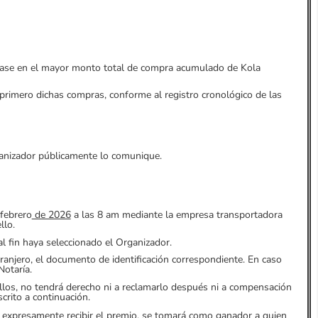
 base en el mayor monto total de compra acumulado de Kola
primero dichas compras, conforme al registro cronológico de las
ganizador públicamente lo comunique.
 febrero
de 2026
a las 8 am mediante la empresa transportadora
llo.
l fin haya seleccionado el Organizador.
anjero, el documento de identificación correspondiente. En caso
Notaría.
 ellos, no tendrá derecho ni a reclamarlo después ni a compensación
crito a continuación.
e expresamente recibir el premio, se tomará como ganador a quien