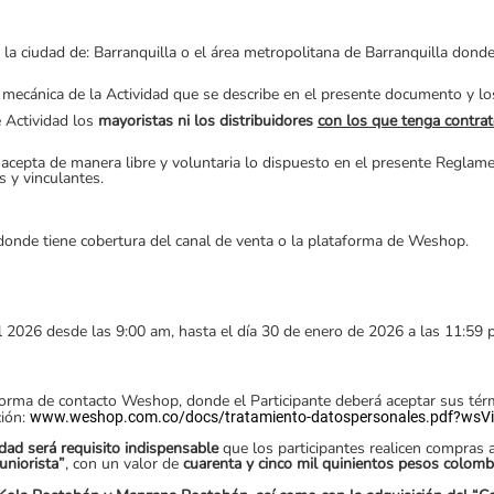
la ciudad de: Barranquilla o el área metropolitana de Barranquilla dond
 mecánica de la Actividad que se describe en el presente documento y 
e Actividad los
mayoristas ni los distribuidores
con los que tenga contrat
 y acepta de manera libre y voluntaria lo dispuesto en el presente Reg
s y vinculantes.
a donde tiene cobertura del canal de venta o la plataforma de Weshop.
del 2026 desde las 9:00 am, hasta el día 30 de enero de 2026 a las 11:59 p
forma de contacto Weshop, donde el Participante deberá aceptar sus térm
ción:
www.weshop.com.co/docs/tratamiento
-
datos
personales.pdf?wsV
idad será requisito indispensable
que los participantes realicen compras 
uniorista”
, con un valor de
cuarenta y cinco mil quinientos pesos colom