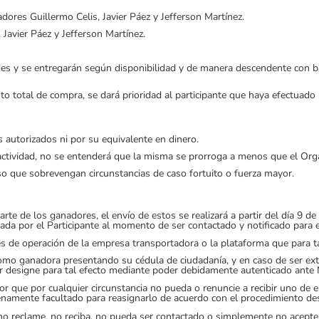
dores Guillermo Celis, Javier Páez y Jefferson Martínez.
 Javier Páez y Jefferson Martínez.
dades y se entregarán según disponibilidad y de manera descendente con
 total de compra, se dará prioridad al participante que haya efectuado 
 autorizados ni por su equivalente en dinero.
a actividad, no se entenderá que la misma se prorroga a menos que el Or
aso que sobrevengan circunstancias de caso fortuito o fuerza mayor.
te de los ganadores, el envío de estos se realizará a partir del día 9 de
ada por el Participante al momento de ser contactado y notificado para e
s de operación de la empresa transportadora o la plataforma que para ta
omo ganadora presentando su cédula de ciudadanía, y en caso de ser extr
or designe para tal efecto mediante poder debidamente autenticado ante 
dor que por cualquier circunstancia no pueda o renuncie a recibir uno de
enamente facultado para reasignarlo de acuerdo con el procedimiento des
no reclame, no reciba, no pueda ser contactado o simplemente no acept