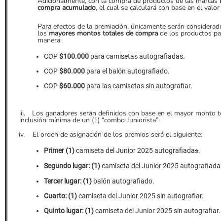
Adicionalmente, con la compra de productos de las marcas
compra acumulado
, el cual se calculará con base en el val
Para efectos de la premiación, únicamente serán considerado
los
mayores montos totales de compra
de los productos par
manera:
COP
$100.000
para camisetas autografiadas.
COP
$80.000
para el balón autografiado.
COP
$60.000
para las camisetas sin autografiar.
iii.
Los ganadores serán definidos con base en el mayor monto t
inclusión mínima de un (1) “combo Juniorista”.
iv.
El orden de asignación de los premios será el siguiente:
s
Primer (1)
camiseta del Junior 2025 autografiada
.
Segundo lugar:
(1)
camiseta del Junior 2025 autografiada
Tercer lugar: (1)
balón autografiado.
Cuarto: (1)
camiseta del Junior 2025 sin autografiar.
Quinto lugar:
(1)
camiseta del Junior 2025 sin autografiar.