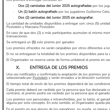
·
Dos (2) camisetas del Junior 2025 autografiadas
por los juga
·
Un (1) balón autografiado
por los jugadores Guillermo Celis,
·
Dos (2) camisetas del Junior 2025 sin autografiar.
La cantidad de unidades disponibles a entregar son: cinco (5) uni
Postobón y Manzana Postobón
En caso de que dos (2) o más participantes acumulen el mismo monto
transacciones.
Se entregará un
(1)
solo premio por ganador.
Los premios ofrecidos no serán canjeables por otros diferentes a los
Si no se entregasen la totalidad de los premios disponibles para l
El Organizador se reserva variar de forma unilateral el premio en c
X.
ENTREGA DE LOS PREMIOS
Una vez notificados y confirmada la aceptación de los premios por par
seleccionada por
Postobón
y serán enviados a la dirección suministr
El tiempo total de envío de los premios dependerá de las condicione
Cada premio deberá ser recibido por la persona que fue declarada c
contrario, el premio podrá ser recibido por la persona que el ganad
Los premios son personales e intransferibles, por lo tanto, el gana
alguna por este concepto. En este sentido, el Organizador queda pl
En el evento en que alguno de los ganadores, no pueda, se niegue, 