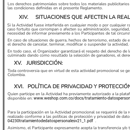
Los derechos patrimoniales sobre todos los materiales publicitarios
las condiciones definidas en el presente Reglamento.
XIV.
SITUACIONES QUE AFECTEN LA REAL
Si la Actividad fuese interferida en cualquier modo o por cualquier
caso fortuito que corrompan o afecten su administración, seguridad, j
necesidad de informar previamente a los Participantes de tal circuns
En caso de situaciones de guerra, hechos de terrorismo, estado de e
el derecho de cancelar, terminar, modificar o suspender la actividad
En todo caso, el Organizador garantizará el respeto del derecho de 
culminado dando como resultado la selección de ganadores, el derec
XV.
JURISDICCIÓN:
Toda controversia que en virtud de esta actividad promocional se gene
Colombia.
XVI.
POLÍTICA DE PRIVACIDAD Y PROTECCI
Quien participe en la Actividad ha previamente autorizado a la plat
disponible en:
www.weshop.com.co/docs/tratamiento
-
datos
perso
Para la participación en la Actividad promocional se requerirá de la
realizado conforme a las políticas de protección y privacidad de dat
.
04
230tratamientodedatospersonalesv21_1.pdf
Asimismo, el Participante expresamente acepta la transferencia y/o 