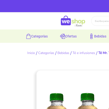
Buscar
categorías
ofertas
bebidas
Inicio
Categorías
Bebidas
Té e infusiones
Té Mr.
Skip
to
the
end
of
the
images
gallery