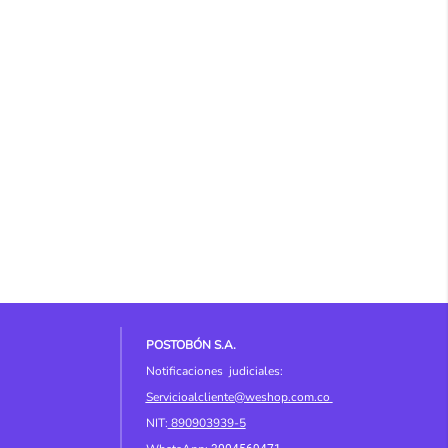
POSTOBÓN S.A.
Notificaciones judiciales:
Servicioalcliente@weshop.com.co
NIT:
890903939-5