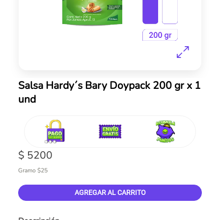
Skip
Salsa Hardy´s Bary Doypack 200 gr x 1
to
und
the
beginning
of
the
images
gallery
$ 5200
Gramo $25
AGREGAR AL CARRITO