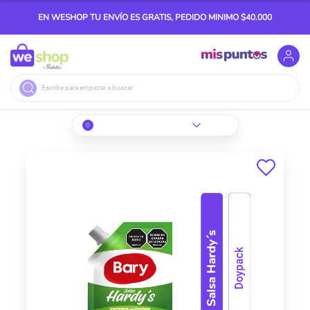
EN WESHOP TU ENVÍO ES GRATIS, PEDIDO MINIMO $40.000
Buscar
Skip
to
the
end
of
the
images
gallery