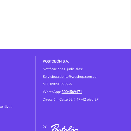
POSTOBÓN S.A.
Notificaciones judiciales:
Servicioalcliente@weshop.com.co
NIT:
890903939-5
WhatsApp:
3004569471
Dirección: Calle 52 # 4
7-42 piso 27
centivos
by