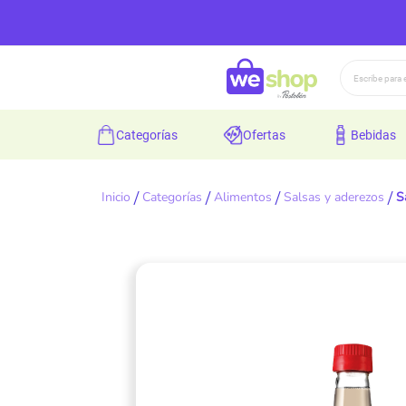
Buscar
categorías
ofertas
bebidas
Inicio
Categorías
Alimentos
Salsas y aderezos
S
Skip
to
the
end
of
the
images
gallery