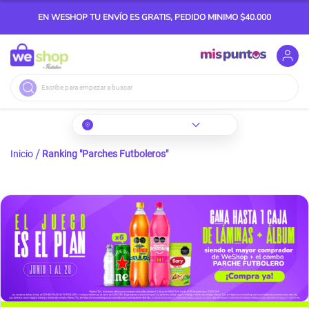
EN WESHOP TU ENVÍO ES GRATIS, PEDIDO MINIMO $40.000
Buscar
Inicio
Ranking "Parches Futboleros"