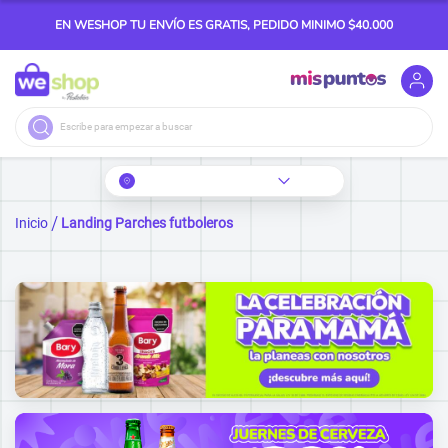
EN WESHOP TU ENVÍO ES GRATIS, PEDIDO MINIMO $40.000
Buscar
Inicio
Landing Parches futboleros