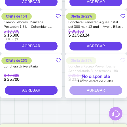
AGREGAR
AGREGAR
Oferta de 15%
Oferta de 22%
Combo Sabores: Manzana
Lonchera Bienestar: Agua Cristal
Postobón 1.5 L + Colombiana
pet 300 ml x 12 und + Avena Bilac
$ 18.000
$ 30.158
Postobón 1.5 L + Uva Postobón 1.5
tetrapak 180 ml x 6 und + Hit
$ 15.300
$ 23.523,24
L + Naranja Postobón 1.5 L
surtido balance tetrapak 200 ml x 6
mililitro $3
und
AGREGAR
AGREGAR
Oferta de 25%
Oferta de 25%
Lonchera Universitaria
Lonchera Recreo Power: Leche
Achocolatada Bilac tetrapak 180 ml
$ 47.600
$ 28.300
x 6 und + Natu Malta pet 200 ml x 6
No disponible
$ 35.700
$ 21.225
und + Hit surtido tetrapak 200 ml
Pronto estará de vuelta.
pague 5 lleve 6
AGREGAR
AGREGAR