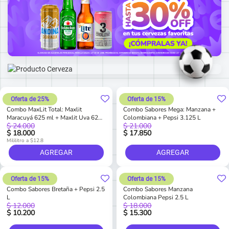
Oferta de 25%
Oferta de 15%
Combo MaxLit Total: Maxlit
Combo Sabores Mega: Manzana +
Maracuyá 625 ml + Maxlit Uva 625
Colombiana + Pepsi 3.125 L
$ 24.000
$ 21.000
ml + Maxlit Cereza 625 ml
$ 18.000
$ 17.850
Mililitro a $12.8
AGREGAR
AGREGAR
Oferta de 15%
Oferta de 15%
Combo Sabores Bretaña + Pepsi 2.5
Combo Sabores Manzana
L
Colombiana Pepsi 2.5 L
$ 12.000
$ 18.000
$ 10.200
$ 15.300