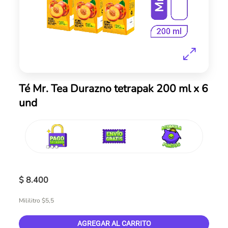
Skip
Té Mr. Tea Durazno tetrapak 200 ml x 6
to
und
the
beginning
of
the
images
gallery
$ 8.400
Mililitro $5,5
AGREGAR AL CARRITO