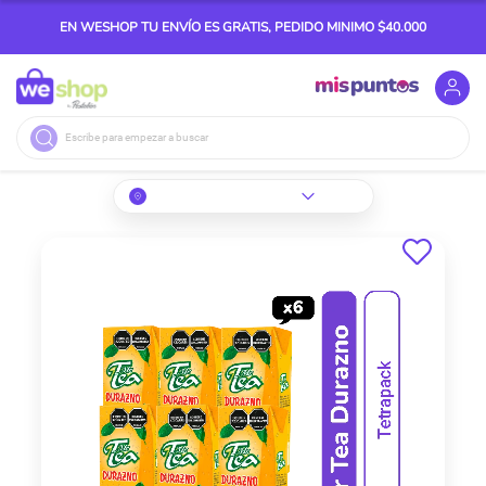
EN WESHOP TU ENVÍO ES GRATIS, PEDIDO MINIMO $40.000
Buscar
Skip
to
the
end
of
the
images
gallery