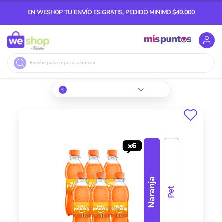
EN WESHOP TU ENVÍO ES GRATIS, PEDIDO MINIMO $40.000
Buscar
Skip
to
the
end
of
the
images
gallery