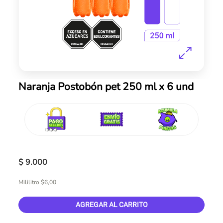
Skip
Naranja Postobón pet 250 ml x 6 und
to
the
beginning
of
the
images
gallery
$ 9.000
Mililitro $6,00
AGREGAR AL CARRITO