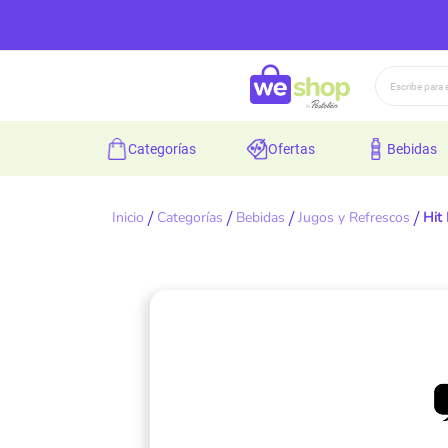
Buscar
categorías
ofertas
bebidas
Inicio
Categorías
Bebidas
Jugos y Refrescos
Hit
Skip
to
the
end
of
the
images
gallery